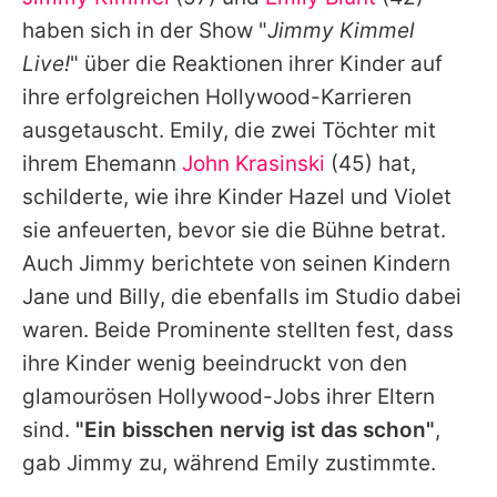
Alle Themen auf Promiflash
haben sich in der Show "
Jimmy Kimmel
Jobs
Live!
" über die Reaktionen ihrer Kinder auf
ihre erfolgreichen Hollywood-Karrieren
App runterladen
ausgetauscht.
Emily
, die zwei Töchter mit
Team
ihrem Ehemann
John Krasinski
(45) hat,
schilderte, wie ihre Kinder Hazel und Violet
Redaktionelle Richtlinien
sie anfeuerten, bevor sie die Bühne betrat.
Impressum
Auch
Jimmy
berichtete von seinen Kindern
Jane und Billy, die ebenfalls im Studio dabei
Datenschutzerklärung
waren. Beide Prominente stellten fest, dass
Nutzungsbedingungen
ihre Kinder wenig beeindruckt von den
Utiq verwalten
glamourösen Hollywood-Jobs ihrer Eltern
sind.
"Ein bisschen nervig ist das schon"
,
gab
Jimmy
zu, während
Emily
zustimmte.