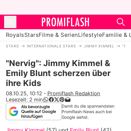
Royals
Stars
Filme & Serien
Lifestyle
Familie & 
STARS
INTERNATIONALE STARS
JIMMY KIMMEL
"NE
Royals
"Nervig": Jimmy Kimmel &
Stars
Emily Blunt scherzen über
Filme & Serien
ihre Kids
Lifestyle
08.10.25, 10:12
-
Promiflash Redaktion
Lesezeit:
2
min
Familie & Liebe
Damit du die spannendsten
Promiflash-News auch bei
Promiflash Exklusiv
Google siehst.
Jimmy Kimmel
(57) und
Emily Blunt
(42)