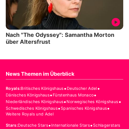
Nach "The Odyssey": Samantha Morton
über Altersfrust
News Themen im Überblick
•
•
Royals
:
Britisches Königshaus
Deutscher Adel
•
•
Dänisches Königshaus
Fürstenhaus Monaco
•
•
Niederländisches Königshaus
Norwegisches Königshaus
•
•
Schwedisches Königshaus
Spanisches Königshaus
Weitere Royals und Adel
•
•
Stars
:
Deutsche Stars
Internationale Stars
Schlagerstars