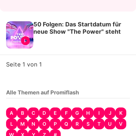
50 Folgen: Das Startdatum für
neue Show "The Power" steht
Seite 1 von 1
Alle Themen auf Promiflash
A
B
C
D
E
F
G
H
I
J
K
L
M
N
O
P
Q
R
S
T
U
V
W
X
Y
Z
#