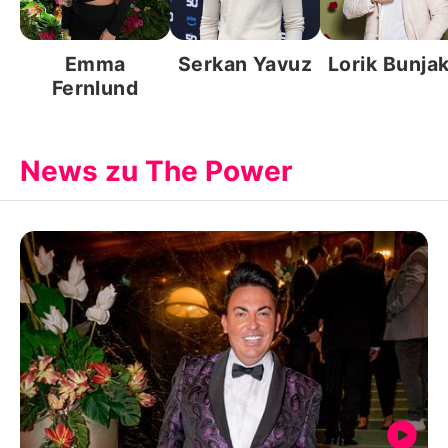
Emma
Serkan Yavuz
Lorik Bunja
Fernlund
News zu The Power