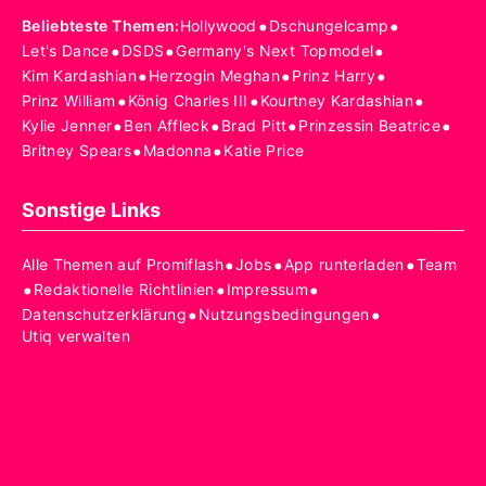
•
•
Beliebteste Themen
:
Hollywood
Dschungelcamp
•
•
•
Let's Dance
DSDS
Germany's Next Topmodel
•
•
•
Kim Kardashian
Herzogin Meghan
Prinz Harry
•
•
•
Prinz William
König Charles III
Kourtney Kardashian
•
•
•
•
Kylie Jenner
Ben Affleck
Brad Pitt
Prinzessin Beatrice
•
•
Britney Spears
Madonna
Katie Price
Sonstige Links
•
•
•
Alle Themen auf Promiflash
Jobs
App runterladen
Team
•
•
•
Redaktionelle Richtlinien
Impressum
•
•
Datenschutzerklärung
Nutzungsbedingungen
Utiq verwalten