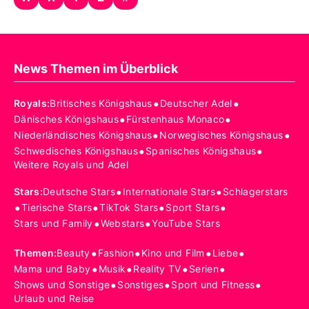
News Themen im Überblick
•
•
Royals
:
Britisches Königshaus
Deutscher Adel
•
•
Dänisches Königshaus
Fürstenhaus Monaco
•
•
Niederländisches Königshaus
Norwegisches Königshaus
•
•
Schwedisches Königshaus
Spanisches Königshaus
Weitere Royals und Adel
•
•
Stars
:
Deutsche Stars
Internationale Stars
Schlagerstars
•
•
•
•
Tierische Stars
TikTok Stars
Sport Stars
•
•
Stars und Family
Webstars
YouTube Stars
•
•
•
•
Themen
:
Beauty
Fashion
Kino und Film
Liebe
•
•
•
•
Mama und Baby
Musik
Reality TV
Serien
•
•
•
Shows und Sonstige
Sonstiges
Sport und Fitness
Urlaub und Reise