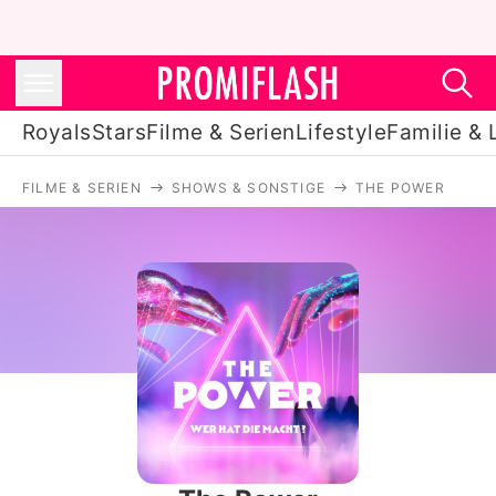
Royals
Stars
Filme & Serien
Lifestyle
Familie & 
FILME & SERIEN
SHOWS & SONSTIGE
THE POWER
Royals
Stars
Filme & Serien
Lifestyle
Familie & Liebe
Promiflash Exklusiv