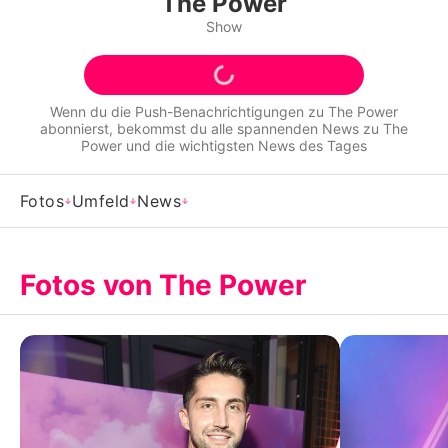
The Power
Alle Themen auf Promiflash
Show
Jobs
App runterladen
Wenn du die Push-Benachrichtigungen zu
The Power
abonnierst, bekommst du alle spannenden News zu
The
Team
Power
und die wichtigsten News des Tages
Redaktionelle Richtlinien
Fotos
Umfeld
News
Impressum
Datenschutzerklärung
Fotos von The Power
Nutzungsbedingungen
Utiq verwalten