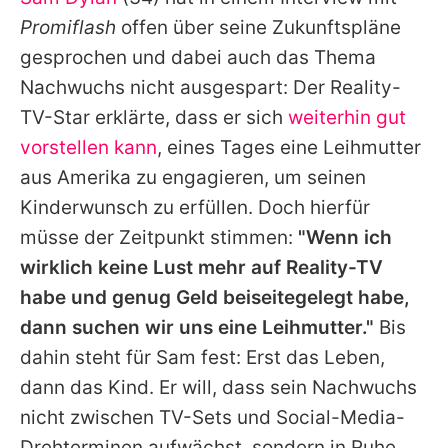
Alle Themen auf Promiflash
Promiflash
offen über seine Zukunftspläne
Jobs
gesprochen und dabei auch das Thema
Nachwuchs nicht ausgespart: Der Reality-
App runterladen
TV-Star erklärte, dass er sich
weiterhin gut
Team
vorstellen kann
, eines Tages eine Leihmutter
aus Amerika zu engagieren, um seinen
Redaktionelle Richtlinien
Kinderwunsch zu erfüllen. Doch hierfür
Impressum
müsse der Zeitpunkt stimmen:
"Wenn ich
wirklich keine Lust mehr auf Reality-TV
Datenschutzerklärung
habe und genug Geld beiseitegelegt habe,
Nutzungsbedingungen
dann suchen wir uns eine Leihmutter."
Bis
Utiq verwalten
dahin steht für
Sam
fest: Erst das Leben,
dann das Kind. Er will, dass sein Nachwuchs
nicht zwischen TV-Sets und Social-Media-
Drehterminen aufwächst, sondern in Ruhe