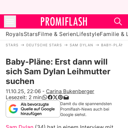
Royals
Stars
Filme & Serien
Lifestyle
Familie & 
STARS
DEUTSCHE STARS
SAM DYLAN
BABY-PLÄNE:
Royals
Baby-Pläne: Erst dann will
Stars
sich Sam Dylan Leihmutter
Filme & Serien
suchen
Lifestyle
11.10.25, 22:06
-
Carina Bukenberger
Lesezeit:
2
min
Familie & Liebe
Damit du die spannendsten
Promiflash-News auch bei
Promiflash Exklusiv
Google siehst.
Sam Dylan
(34) hat in einem Interview mit