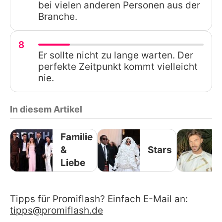
bei vielen anderen Personen aus der
Branche.
8
Er sollte nicht zu lange warten. Der
perfekte Zeitpunkt kommt vielleicht
nie.
In diesem Artikel
Familie
&
Stars
Liebe
Tipps für Promiflash? Einfach E-Mail an:
tipps@promiflash.de