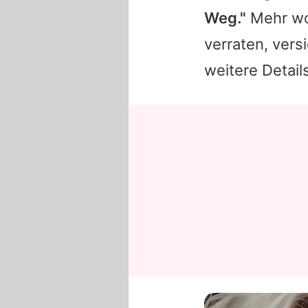
Weg."
Mehr wol
verraten, vers
weitere Detai