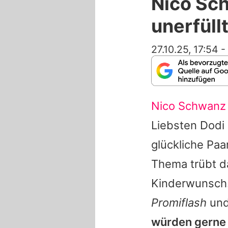
Nico Sc
unerfül
27.10.25, 17:54
-
Nico Schwanz
Liebsten Dodi
glückliche Paa
Thema trübt da
Kinderwunsch. 
Promiflash
und
würden gerne 