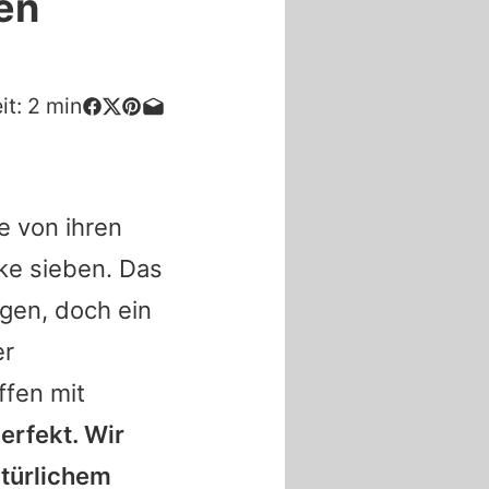
en
it:
2
min
ie von ihren
ke sieben. Das
ngen, doch ein
er
ffen mit
erfekt. Wir
atürlichem