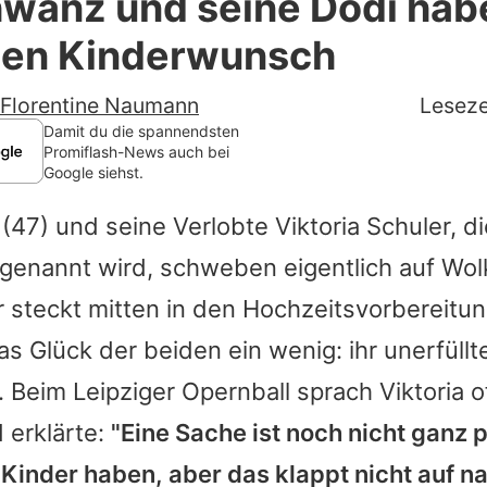
hwanz und seine Dodi hab
Filme & Serien
lten Kinderwunsch
Lifestyle
Florentine Naumann
Leseze
Familie & Liebe
Damit du die spannendsten
Promiflash-News auch bei
Google siehst.
Promiflash Exklusiv
(47) und seine Verlobte
Viktoria Schuler
, d
Alle Themen auf Promiflash
 genannt wird, schweben eigentlich auf Wol
Jobs
r steckt mitten in den Hochzeitsvorbereitu
App runterladen
s Glück der beiden ein wenig: ihr unerfüllt
Team
Beim Leipziger Opernball sprach Viktoria o
 erklärte:
"Eine Sache ist noch nicht ganz p
Redaktionelle Richtlinien
Kinder haben, aber das klappt nicht auf n
Impressum