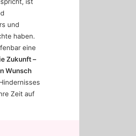
pricht, ist
nd
rs und
hte haben.
ffenbar eine
ie Zukunft –
sen Wunsch
Hindernisses
hre Zeit auf