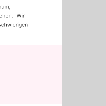
arum,
ehen. "Wir
schwierigen