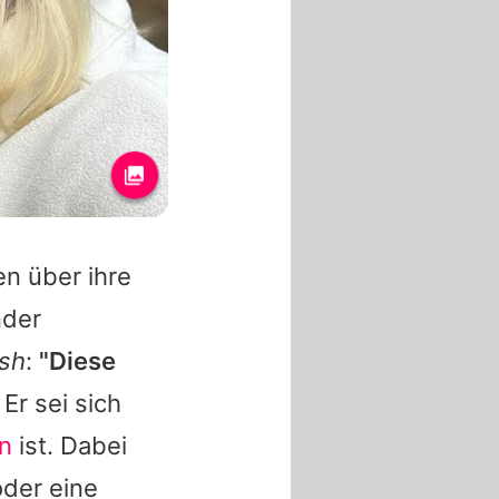
n über ihre
nder
ash
:
"Diese
Er sei sich
hn
ist. Dabei
oder eine