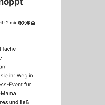
shoppt
it:
2
min
dfläche
e
 am
sie ihr Weg in
ess-Event für
h-Mama
res und ließ