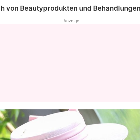
ch von Beautyprodukten und Behandlunge
Datenschutzerklärung
Anzeige
Nutzungsbedingungen
Utiq verwalten