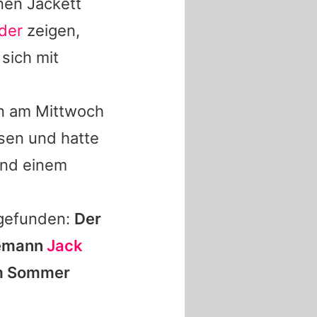
nen Jackett
lder
zeigen,
sich mit
on am Mittwoch
sen und hatte
und einem
tgefunden:
Der
hemann
Jack
 im Sommer