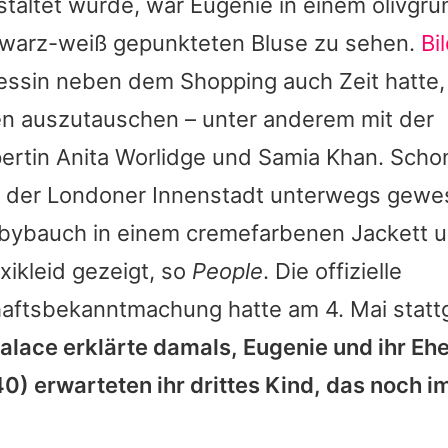
staltet wurde, war
Eugenie
in einem olivgrü
hwarz-weiß gepunkteten Bluse zu sehen.
Bi
essin neben dem Shopping auch Zeit hatte, 
n auszutauschen – unter anderem mit der
ertin Anita Worlidge und Samia Khan. Sch
 der Londoner Innenstadt unterwegs gewe
abybauch in einem cremefarbenen Jackett 
ikleid gezeigt, so
People
. Die offizielle
ftsbekanntmachung hatte am 4. Mai stat
lace erklärte damals,
Eugenie
und ihr E
0) erwarteten ihr drittes Kind, das noch