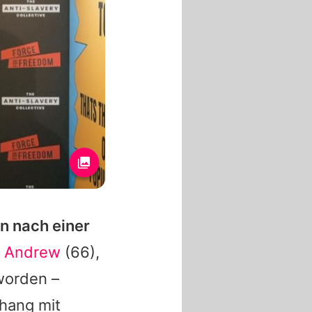
en nach einer
z Andrew
(66),
worden –
hang mit