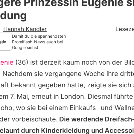
ere Prinzessin Eugenie 
Filme & Serien
idung
Lifestyle
-
Hannah Kändler
Leseze
Familie & Liebe
Damit du die spannendsten
Promiflash-News auch bei
Google siehst.
Promiflash Exklusiv
genie
(36) ist derzeit kaum noch von der Bil
Alle Themen auf Promiflash
Nachdem sie vergangene Woche ihre dritt
Jobs
ft bekannt gegeben hatte, zeigte sie sich
App runterladen
m 7. Mai, erneut in London. Diesmal führte 
Team
Soho, wo sie bei einem Einkaufs- und Welln
der vorbeischaute.
Die werdende Dreifac
Redaktionelle Richtlinien
gelaunt durch Kinderkleidung und Accessoi
Impressum