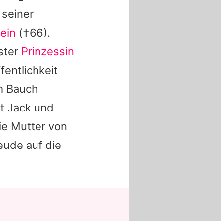
 seiner
tein
(†66).
ster
Prinzessin
fentlichkeit
m Bauch
it
Jack
und
ie Mutter von
reude auf die