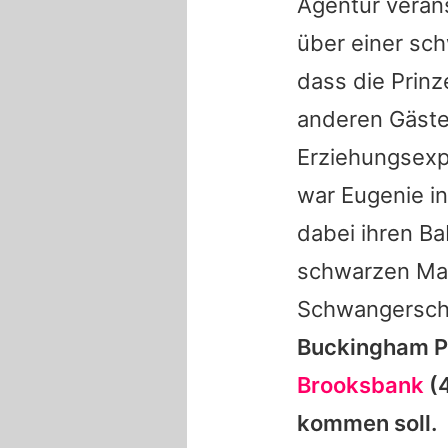
Agentur veran
über einer sc
dass die Prinz
anderen Gäste
Erziehungsexp
war
Eugenie
in
dabei ihren B
schwarzen Max
Schwangerscha
Buckingham Pa
Brooksbank
(4
kommen soll.