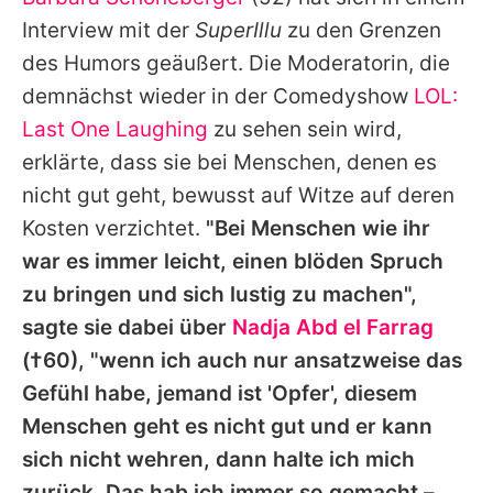
Alle Themen auf Promiflash
Interview mit der
SuperIllu
zu den Grenzen
Jobs
des Humors geäußert. Die Moderatorin, die
demnächst wieder in der Comedyshow
LOL:
App runterladen
Last One Laughing
zu sehen sein wird,
Team
erklärte, dass sie bei Menschen, denen es
nicht gut geht, bewusst auf Witze auf deren
Redaktionelle Richtlinien
Kosten verzichtet.
"Bei Menschen wie ihr
Impressum
war es immer leicht, einen blöden Spruch
zu bringen und sich lustig zu machen",
Datenschutzerklärung
sagte sie dabei über
Nadja Abd el Farrag
Nutzungsbedingungen
(†60), "wenn ich auch nur ansatzweise das
Utiq verwalten
Gefühl habe, jemand ist 'Opfer', diesem
Menschen geht es nicht gut und er kann
sich nicht wehren, dann halte ich mich
zurück. Das hab ich immer so gemacht –