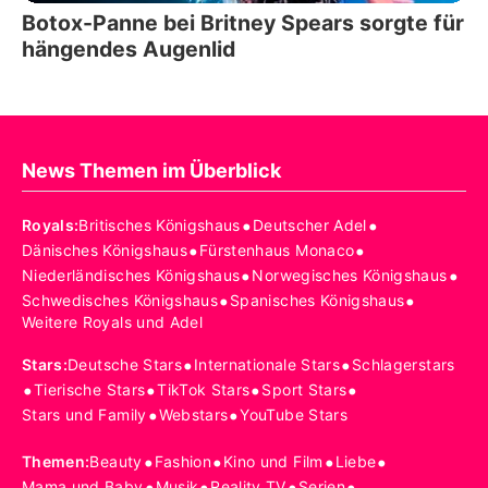
Botox-Panne bei Britney Spears sorgte für
hängendes Augenlid
News Themen im Überblick
•
•
Royals
:
Britisches Königshaus
Deutscher Adel
•
•
Dänisches Königshaus
Fürstenhaus Monaco
•
•
Niederländisches Königshaus
Norwegisches Königshaus
•
•
Schwedisches Königshaus
Spanisches Königshaus
Weitere Royals und Adel
•
•
Stars
:
Deutsche Stars
Internationale Stars
Schlagerstars
•
•
•
•
Tierische Stars
TikTok Stars
Sport Stars
•
•
Stars und Family
Webstars
YouTube Stars
•
•
•
•
Themen
:
Beauty
Fashion
Kino und Film
Liebe
•
•
•
•
Mama und Baby
Musik
Reality TV
Serien