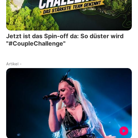
Jetzt ist das Spin-off da: So düster wird
"#CoupleChallenge"
Artikel
-