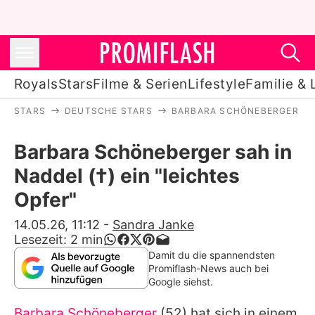
Royals
Stars
Filme & Serien
Lifestyle
Familie & 
STARS
DEUTSCHE STARS
BARBARA SCHÖNEBERGER
Royals
Barbara Schöneberger sah in
Stars
Naddel (†) ein "leichtes
Filme & Serien
Opfer"
Lifestyle
14.05.26, 11:12
-
Sandra Janke
Lesezeit:
2
min
Familie & Liebe
Damit du die spannendsten
Promiflash-News auch bei
Promiflash Exklusiv
Google siehst.
Barbara Schöneberger
(52) hat sich in einem