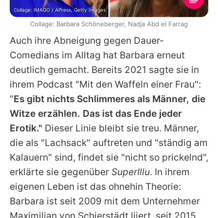
Collage: IMAGO / APress, Getty Images
Collage: Barbara Schöneberger, Nadja Abd el Farrag
Auch ihre Abneigung gegen Dauer-
Comedians im Alltag hat Barbara erneut
deutlich gemacht. Bereits 2021 sagte sie in
ihrem Podcast "Mit den Waffeln einer Frau":
"
Es gibt nichts Schlimmeres als Männer, die
Witze erzählen. Das ist das Ende jeder
Erotik."
Dieser Linie bleibt sie treu. Männer,
die als "Lachsack" auftreten und "ständig am
Kalauern" sind, findet sie "nicht so prickelnd",
erklärte sie gegenüber
SuperIllu
. In ihrem
eigenen Leben ist das ohnehin Theorie:
Barbara ist seit 2009 mit dem Unternehmer
Maximilian von Schierstädt liiert, seit 2015