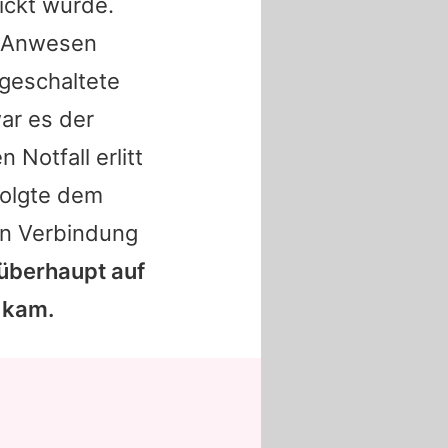
ickt wurde.
as Anwesen
ngeschaltete
ar es der
 Notfall erlitt
folgte dem
in Verbindung
 überhaupt auf
 kam.