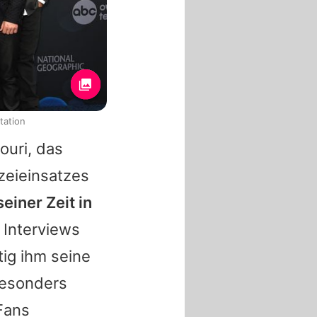
tation
ouri, das
zeieinsatzes
einer Zeit in
 Interviews
ig ihm seine
besonders
Fans