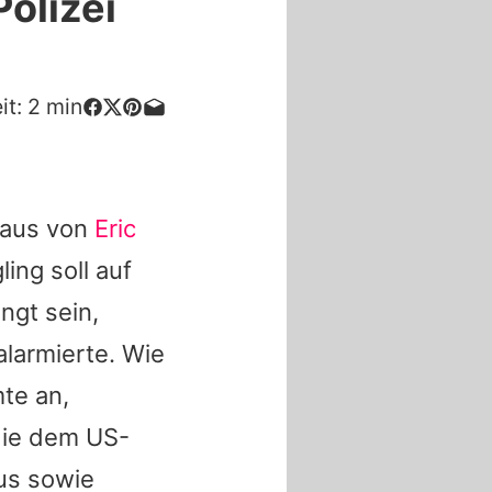
Polizei
it:
2
min
Haus von
Eric
ing soll auf
ngt sein,
alarmierte. Wie
te an,
die dem US-
us sowie