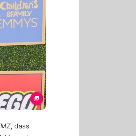
TMZ
, dass