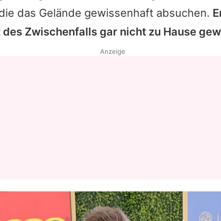
, die das Gelände gewissenhaft absuchen.
E
Datenschutzerklärung
 des Zwischenfalls gar nicht zu Hause gew
Nutzungsbedingungen
Anzeige
Utiq verwalten