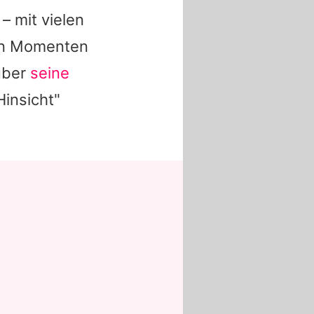
– mit vielen
en Momenten
über
seine
 Hinsicht"