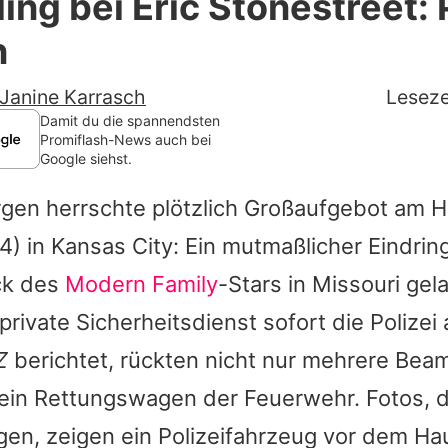
ling bei Eric Stonestreet: 
Filme & Serien
n
Lifestyle
Janine Karrasch
Leseze
Familie & Liebe
Damit du die spannendsten
Promiflash-News auch bei
Google siehst.
Promiflash Exklusiv
gen herrschte plötzlich Großaufgebot am 
Alle Themen auf Promiflash
4) in Kansas City: Ein mutmaßlicher Eindringl
Jobs
ck des
Modern Family
-Stars in Missouri gela
App runterladen
private Sicherheitsdienst sofort die Polizei 
Team
Z
berichtet, rückten nicht nur mehrere Beam
ein Rettungswagen der Feuerwehr. Fotos, 
Redaktionelle Richtlinien
gen, zeigen ein Polizeifahrzeug vor dem Ha
Impressum