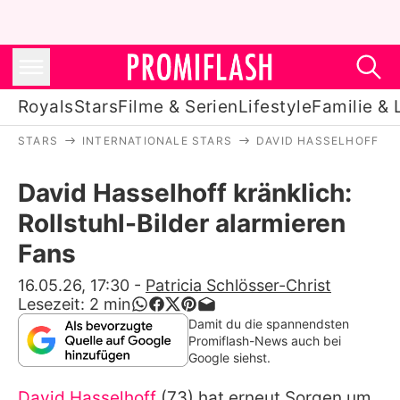
Royals
Stars
Filme & Serien
Lifestyle
Familie & 
STARS
INTERNATIONALE STARS
DAVID HASSELHOFF
Royals
David Hasselhoff kränklich:
Stars
Rollstuhl-Bilder alarmieren
Filme & Serien
Fans
Lifestyle
16.05.26, 17:30
-
Patricia Schlösser-Christ
Lesezeit:
2
min
Familie & Liebe
Damit du die spannendsten
Promiflash-News auch bei
Promiflash Exklusiv
Google siehst.
David Hasselhoff
(73) hat erneut Sorgen um