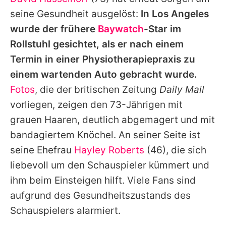
Alle Themen auf Promiflash
seine Gesundheit ausgelöst:
In Los Angeles
Jobs
wurde der frühere
Baywatch
-Star im
Rollstuhl gesichtet, als er nach einem
App runterladen
Termin in einer Physiotherapiepraxis zu
Team
einem wartenden Auto gebracht wurde.
Fotos
, die der britischen Zeitung
Daily Mail
Redaktionelle Richtlinien
vorliegen, zeigen den 73-Jährigen mit
Impressum
grauen Haaren, deutlich abgemagert und mit
bandagiertem Knöchel. An seiner Seite ist
Datenschutzerklärung
seine Ehefrau
Hayley Roberts
(46), die sich
Nutzungsbedingungen
liebevoll um den Schauspieler kümmert und
Utiq verwalten
ihm beim Einsteigen hilft. Viele Fans sind
aufgrund des Gesundheitszustands des
Schauspielers alarmiert.