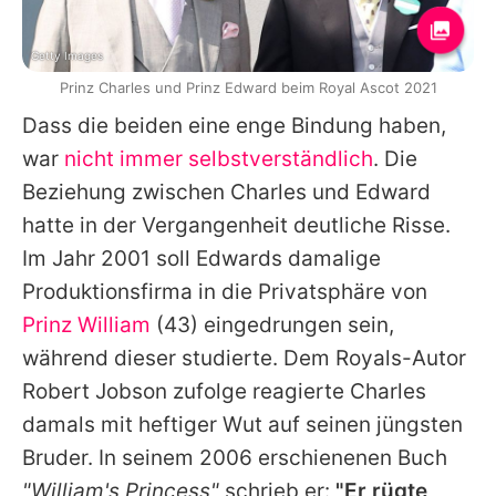
Getty Images
Prinz Charles und Prinz Edward beim Royal Ascot 2021
Dass die beiden eine enge Bindung haben,
war
nicht immer selbstverständlich
. Die
Beziehung zwischen
Charles
und
Edward
hatte in der Vergangenheit deutliche Risse.
Im Jahr 2001 soll
Edwards
damalige
Produktionsfirma in die Privatsphäre von
Prinz William
(43) eingedrungen sein,
während dieser studierte. Dem Royals-Autor
Robert Jobson
zufolge reagierte
Charles
damals mit heftiger Wut auf seinen jüngsten
Bruder. In seinem 2006 erschienenen Buch
"
William
's Princess"
schrieb er:
"Er rügte