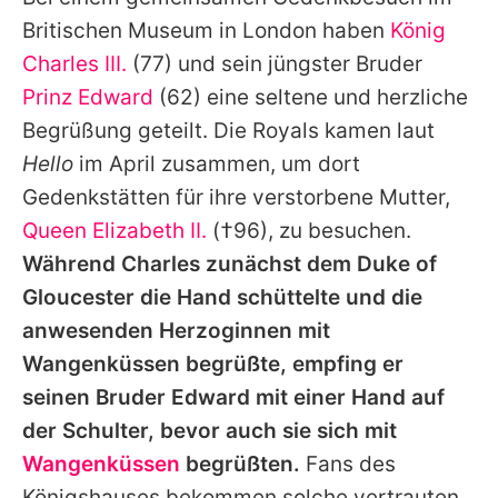
Alle Themen auf Promiflash
Britischen Museum in London haben
König
Jobs
Charles III.
(77) und sein jüngster Bruder
Prinz Edward
(62) eine seltene und herzliche
App runterladen
Begrüßung geteilt. Die Royals kamen laut
Team
Hello
im April zusammen, um dort
Gedenkstätten für ihre verstorbene Mutter,
Redaktionelle Richtlinien
Queen Elizabeth II.
(†96), zu besuchen.
Impressum
Während
Charles
zunächst dem Duke of
Gloucester die Hand schüttelte und die
Datenschutzerklärung
anwesenden Herzoginnen mit
Nutzungsbedingungen
Wangenküssen begrüßte, empfing er
Utiq verwalten
seinen Bruder
Edward
mit einer Hand auf
der Schulter, bevor auch sie sich mit
Wangenküssen
begrüßten.
Fans des
Königshauses bekommen solche vertrauten