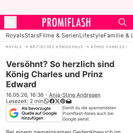
Royals
Stars
Filme & Serien
Lifestyle
Familie & 
ROYALS
BRITISCHES KÖNIGSHAUS
KÖNIG CHARLES III.
Royals
Versöhnt? So herzlich sind
Stars
König Charles und Prinz
Filme & Serien
Edward
Lifestyle
16.05.26, 16:36
-
Anja-Stine Andresen
Lesezeit:
2
min
Familie & Liebe
Damit du die spannendsten
Promiflash-News auch bei
Promiflash Exklusiv
Google siehst.
Bei einem gemeinsamen Gedenkbesuch im