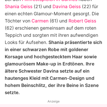
Alle Themen auf Promiflash
Shania Geiss
(21) und
Davina Geiss
(22) für
Jobs
einen echten Glamour-Moment gesorgt. Die
Töchter von
Carmen
(61) und
Robert Geiss
App runterladen
(62) erschienen gemeinsam auf dem roten
Team
Teppich und sorgten mit ihren aufwendigen
Looks für Aufsehen.
Shania präsentierte sich
Redaktionelle Richtlinien
in einer schwarzen Robe mit goldener
Impressum
Korsage und hochgestecktem Haar sowie
glamourösem Make-up in Erdtönen. Ihre
Datenschutzerklärung
ältere Schwester Davina setzte auf ein
Nutzungsbedingungen
hautenges Kleid mit Carmen-Design und
Utiq verwalten
hohem Beinschlitz, der ihre Beine in Szene
setzte.
Anzeige