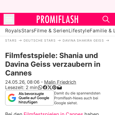
Royals
Stars
Filme & Serien
Lifestyle
Familie & 
STARS
DEUTSCHE STARS
DAVINA SHAKIRA GEISS
F
Royals
Filmfestspiele: Shania und
Stars
Davina Geiss verzaubern in
Filme & Serien
Cannes
Lifestyle
24.05.26, 08:06
-
Malin Friedrich
Lesezeit:
2
min
Familie & Liebe
Damit du die spannendsten
Promiflash-News auch bei
Promiflash Exklusiv
Google siehst.
Bei den
Filmfestspielen in Cannes
haben