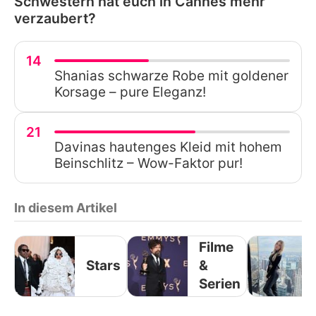
Schwestern hat euch in Cannes mehr
verzaubert?
14
Shanias schwarze Robe mit goldener
Korsage – pure Eleganz!
21
Davinas hautenges Kleid mit hohem
Beinschlitz – Wow-Faktor pur!
In diesem Artikel
Filme
Stars
&
Serien