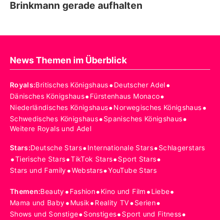
Brinkmann gerade aufhalten
News Themen im Überblick
•
•
Royals
:
Britisches Königshaus
Deutscher Adel
•
•
Dänisches Königshaus
Fürstenhaus Monaco
•
•
Niederländisches Königshaus
Norwegisches Königshaus
•
•
Schwedisches Königshaus
Spanisches Königshaus
Weitere Royals und Adel
•
•
Stars
:
Deutsche Stars
Internationale Stars
Schlagerstars
•
•
•
•
Tierische Stars
TikTok Stars
Sport Stars
•
•
Stars und Family
Webstars
YouTube Stars
•
•
•
•
Themen
:
Beauty
Fashion
Kino und Film
Liebe
•
•
•
•
Mama und Baby
Musik
Reality TV
Serien
•
•
•
Shows und Sonstige
Sonstiges
Sport und Fitness