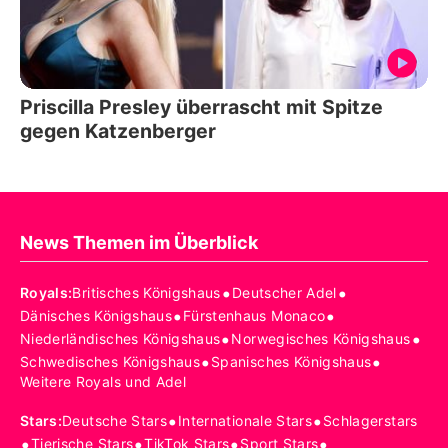
Priscilla Presley überrascht mit Spitze
gegen Katzenberger
News Themen im Überblick
•
•
Royals
:
Britisches Königshaus
Deutscher Adel
•
•
Dänisches Königshaus
Fürstenhaus Monaco
•
•
Niederländisches Königshaus
Norwegisches Königshaus
•
•
Schwedisches Königshaus
Spanisches Königshaus
Weitere Royals und Adel
•
•
Stars
:
Deutsche Stars
Internationale Stars
Schlagerstars
•
•
•
•
Tierische Stars
TikTok Stars
Sport Stars