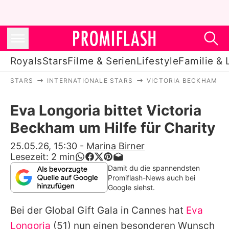
Royals
Stars
Filme & Serien
Lifestyle
Familie & 
STARS
INTERNATIONALE STARS
VICTORIA BECKHAM
Royals
Eva Longoria bittet Victoria
Stars
Beckham um Hilfe für Charity
Filme & Serien
25.05.26, 15:30
-
Marina Birner
Lesezeit:
2
min
Lifestyle
Damit du die spannendsten
Promiflash-News auch bei
Familie & Liebe
Google siehst.
Promiflash Exklusiv
Bei der Global Gift Gala in Cannes hat
Eva
Longoria
(51) nun einen besonderen Wunsch