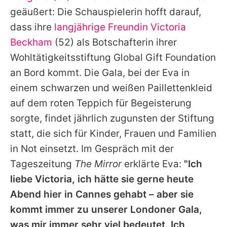
Alle Themen auf Promiflash
geäußert: Die Schauspielerin hofft darauf,
dass ihre
langjährige Freundin
Victoria
Jobs
Beckham
(52) als Botschafterin ihrer
App runterladen
Wohltätigkeitsstiftung Global Gift Foundation
Team
an Bord kommt. Die Gala, bei der Eva in
einem schwarzen und weißen Paillettenkleid
Redaktionelle Richtlinien
auf dem roten Teppich für Begeisterung
Impressum
sorgte, findet jährlich zugunsten der Stiftung
statt, die sich für Kinder, Frauen und Familien
Datenschutzerklärung
in Not einsetzt. Im Gespräch mit der
Nutzungsbedingungen
Tageszeitung
The Mirror
erklärte Eva:
"Ich
liebe Victoria, ich hätte sie gerne heute
Utiq verwalten
Abend hier in Cannes gehabt – aber sie
kommt immer zu unserer Londoner Gala,
was mir immer sehr viel bedeutet. Ich