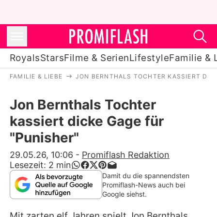
Royals
Stars
Filme & Serien
Lifestyle
Familie & 
FAMILIE & LIEBE
JON BERNTHALS TOCHTER KASSIERT DICK
Royals
Jon Bernthals Tochter
Stars
kassiert dicke Gage für
Filme & Serien
"Punisher"
Lifestyle
29.05.26, 10:06
-
Promiflash Redaktion
Lesezeit:
2
min
Familie & Liebe
Damit du die spannendsten
Promiflash-News auch bei
Promiflash Exklusiv
Google siehst.
Mit zarten elf Jahren spielt
Jon Bernthals