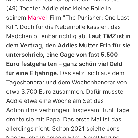
Alle Themen auf Promiflash
(49) Tochter Addie eine kleine Rolle in
Jobs
seinem
Marvel
-Film "The Punisher: One Last
Kill". Doch für die Nebenrolle kassiert das
App runterladen
Mädchen offenbar richtig ab.
Laut
TMZ
ist in
Team
dem Vertrag, den Addies Mutter Erin für sie
unterschrieb, eine Gage von fast 5.500
Redaktionelle Richtlinien
Euro festgehalten – ganz schön viel Geld
Impressum
für eine Elfjährige.
Das setzt sich aus dem
Tageshonorar und dem Wochenhonorar von
Datenschutzerklärung
etwa 3.700 Euro zusammen. Dafür musste
Nutzungsbedingungen
Addie etwa eine Woche am Set des
Utiq verwalten
Actionfilms verbringen. Insgesamt fünf Tage
drehte sie mit Papa. Das erste Mal ist das
allerdings nicht: Schon 2021 spielte
Jons
Nachwuchs in seinem Film "Small Engine