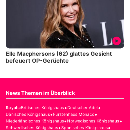
Elle Macphersons (62) glattes Gesicht
befeuert OP-Gerüchte
News Themen im Überblick
•
•
Royals
:
Britisches Königshaus
Deutscher Adel
•
•
Dänisches Königshaus
Fürstenhaus Monaco
•
•
Niederländisches Königshaus
Norwegisches Königshaus
•
•
Schwedisches Königshaus
Spanisches Königshaus