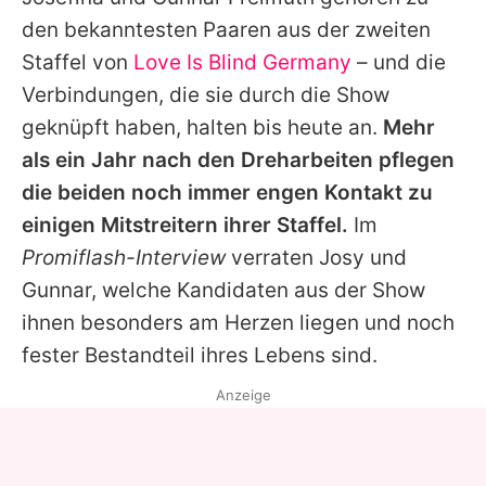
Alle Themen auf Promiflash
den bekanntesten Paaren aus der zweiten
Jobs
Staffel von
Love Is Blind Germany
– und die
Verbindungen, die sie durch die Show
App runterladen
geknüpft haben, halten bis heute an.
Mehr
Team
als ein Jahr nach den Dreharbeiten pflegen
die beiden noch immer engen Kontakt zu
Redaktionelle Richtlinien
einigen Mitstreitern ihrer Staffel.
Im
Impressum
Promiflash-Interview
verraten
Josy
und
Gunnar
, welche Kandidaten aus der Show
Datenschutzerklärung
ihnen besonders am Herzen liegen und noch
Nutzungsbedingungen
fester Bestandteil ihres Lebens sind.
Utiq verwalten
Anzeige