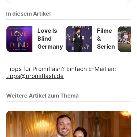
In diesem Artikel
Love Is
Filme
Blind
&
Germany
Serien
Tipps für Promiflash? Einfach E-Mail an:
tipps@promiflash.de
Weitere Artikel zum Thema