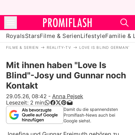
Royals
Stars
Filme & Serien
Lifestyle
Familie & 
FILME & SERIEN
REALITY-TV
LOVE IS BLIND GERMANY
Royals
Mit ihnen haben "Love Is
Stars
Blind"-Josy und Gunnar noch
Filme & Serien
Kontakt
Lifestyle
29.05.26, 08:42
-
Anna Pejsek
Lesezeit:
2
min
Familie & Liebe
Damit du die spannendsten
Promiflash-News auch bei
Promiflash Exklusiv
Google siehst.
Josefina
und
Gunnar Freimuth
gehören zu