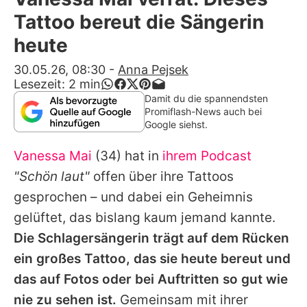
Alle Themen auf Promiflash
Tattoo bereut die Sängerin
Jobs
heute
App runterladen
30.05.26, 08:30
-
Anna Pejsek
Lesezeit:
2
min
Team
Damit du die spannendsten
Promiflash-News auch bei
Redaktionelle Richtlinien
Google siehst.
Vanessa Mai
(34) hat in
ihrem Podcast
Impressum
"Schön laut"
offen über ihre Tattoos
Datenschutzerklärung
gesprochen – und dabei ein Geheimnis
Nutzungsbedingungen
gelüftet, das bislang kaum jemand kannte.
Die Schlagersängerin trägt auf dem Rücken
Utiq verwalten
ein großes Tattoo, das sie heute bereut und
das auf Fotos oder bei Auftritten so gut wie
nie zu sehen ist.
Gemeinsam mit ihrer