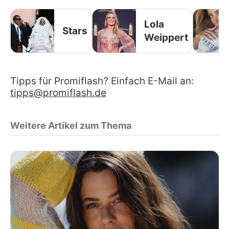
Lola
Stars
Weippert
Tipps für Promiflash? Einfach E-Mail an:
tipps@promiflash.de
Weitere Artikel zum Thema