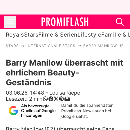
Royals
Stars
Filme & Serien
Lifestyle
Familie & 
STARS
INTERNATIONALE STARS
BARRY MANILOW ÜBER
Royals
Barry Manilow überrascht mit
Stars
ehrlichem Beauty-
Filme & Serien
Geständnis
Lifestyle
03.06.26, 14:48
-
Louisa Riepe
Lesezeit:
2
min
Familie & Liebe
Damit du die spannendsten
Promiflash-News auch bei
Promiflash Exklusiv
Google siehst.
Barry Manilow
(82) überrascht seine Fans