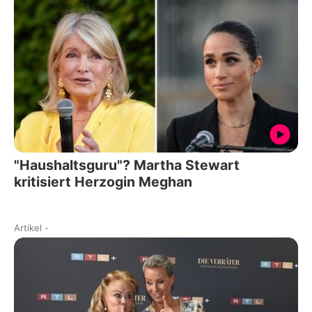
"Haushaltsguru"? Martha Stewart
kritisiert Herzogin Meghan
Artikel
-