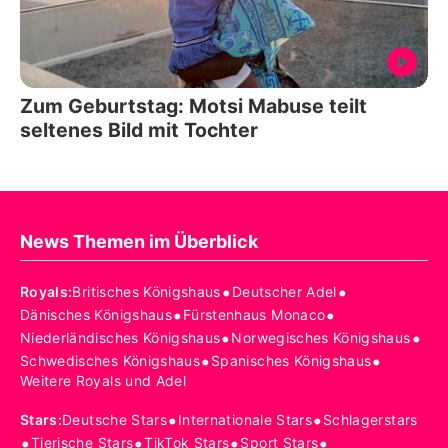
Zum Geburtstag: Motsi Mabuse teilt
seltenes Bild mit Tochter
News Themen im Überblick
•
•
Royals
:
Britisches Königshaus
Deutscher Adel
•
•
Dänisches Königshaus
Fürstenhaus Monaco
•
•
Niederländisches Königshaus
Norwegisches Königshaus
•
•
Schwedisches Königshaus
Spanisches Königshaus
Weitere Royals und Adel
•
•
Stars
:
Deutsche Stars
Internationale Stars
Schlagerstars
•
•
•
•
Tierische Stars
TikTok Stars
Sport Stars