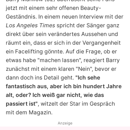
Alle Themen auf Promiflash
jetzt mit einem sehr offenen Beauty-
Jobs
Geständnis. In einem neuen Interview mit der
Los Angeles Times
spricht der Sänger ganz
App runterladen
direkt über sein verändertes Aussehen und
Team
räumt ein, dass er sich in der Vergangenheit
ein Facelifting gönnte. Auf die Frage, ob er
Redaktionelle Richtlinien
etwas habe "machen lassen", reagiert
Barry
Impressum
zunächst mit einem klaren "Nein", bevor er
dann doch ins Detail geht.
"Ich sehe
Datenschutzerklärung
fantastisch aus, aber ich bin hundert Jahre
Nutzungsbedingungen
alt, oder? Ich weiß gar nicht, wie das
Utiq verwalten
passiert ist"
, witzelt der Star im Gespräch
mit dem Magazin.
Anzeige