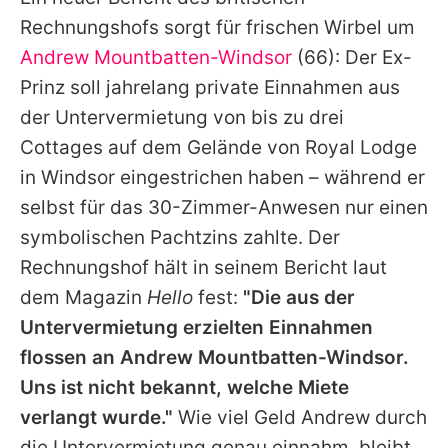
Alle Themen auf Promiflash
Rechnungshofs sorgt für frischen Wirbel um
Jobs
Andrew Mountbatten-Windsor
(66): Der Ex-
Prinz soll jahrelang private Einnahmen aus
App runterladen
der Untervermietung von bis zu drei
Team
Cottages auf dem Gelände von Royal Lodge
in Windsor eingestrichen haben – während er
Redaktionelle Richtlinien
selbst für das 30-Zimmer-Anwesen nur einen
Impressum
symbolischen Pachtzins zahlte. Der
Rechnungshof hält in seinem Bericht laut
Datenschutzerklärung
dem Magazin
Hello
fest:
"Die aus der
Nutzungsbedingungen
Untervermietung erzielten Einnahmen
Utiq verwalten
flossen an
Andrew Mountbatten-Windsor
.
Uns ist nicht bekannt, welche Miete
verlangt wurde."
Wie viel Geld
Andrew
durch
die Untervermietung genau einnahm, bleibt