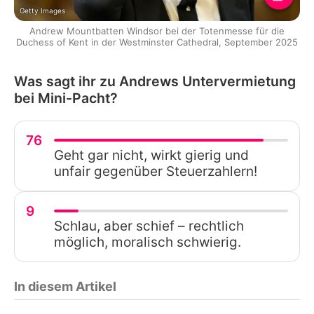
Getty Images
Andrew Mountbatten Windsor bei der Totenmesse für die
Duchess of Kent in der Westminster Cathedral, September 2025
Was sagt ihr zu Andrews Untervermietung
bei Mini-Pacht?
76
Geht gar nicht, wirkt gierig und
unfair gegenüber Steuerzahlern!
9
Schlau, aber schief – rechtlich
möglich, moralisch schwierig.
In diesem Artikel