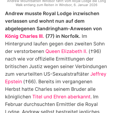
Andrew Mountbatten Windsor fährt vom Royal Lodge die Long
Walk entlang zum Reiten in Windsor, 6. Januar 2026
Andrew
musste Royal Lodge inzwischen
verlassen und wohnt nun auf dem
abgelegenen Sandringham-Anwesen von
König Charles III.
(77) in Norfolk.
Im
Hintergrund laufen gegen den zweiten Sohn
der verstorbenen
Queen Elizabeth II.
(†96)
nach wie vor offizielle Ermittlungen der
britischen Justiz wegen seiner Verbindungen
zum verurteilten US-Sexualstraftäter
Jeffrey
Epstein
(†66). Bereits im vergangenen
Herbst hatte
Charles
seinem Bruder alle
königlichen
Titel und Ehren aberkannt
. Im
Februar durchsuchten Ermittler die Royal
Lodge.
Andrew
selbst bestreitet jegliches