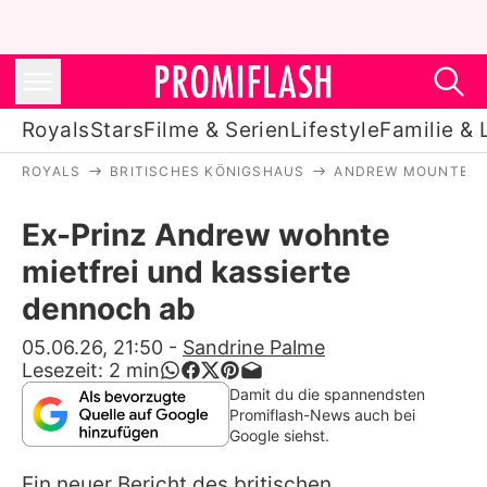
Royals
Stars
Filme & Serien
Lifestyle
Familie & 
ROYALS
BRITISCHES KÖNIGSHAUS
ANDREW MOUNTBAT
Royals
Ex-Prinz Andrew wohnte
Stars
mietfrei und kassierte
Filme & Serien
dennoch ab
Lifestyle
05.06.26, 21:50
-
Sandrine Palme
Lesezeit:
2
min
Familie & Liebe
Damit du die spannendsten
Promiflash-News auch bei
Promiflash Exklusiv
Google siehst.
Ein neuer Bericht des britischen