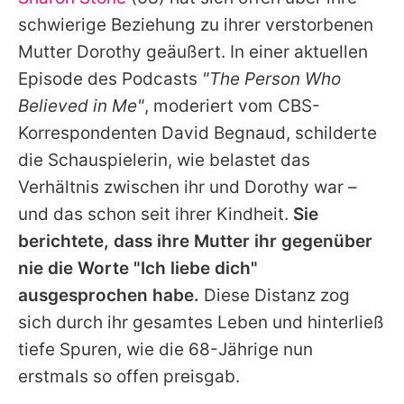
Alle Themen auf Promiflash
schwierige Beziehung zu ihrer verstorbenen
Jobs
Mutter Dorothy geäußert. In einer aktuellen
Episode des Podcasts
"The Person Who
App runterladen
Believed in Me"
, moderiert vom CBS-
Team
Korrespondenten David Begnaud, schilderte
die Schauspielerin, wie belastet das
Redaktionelle Richtlinien
Verhältnis zwischen ihr und Dorothy war –
Impressum
und das schon seit ihrer Kindheit.
Sie
berichtete, dass ihre Mutter ihr gegenüber
Datenschutzerklärung
nie die Worte "Ich liebe dich"
Nutzungsbedingungen
ausgesprochen habe.
Diese Distanz zog
Utiq verwalten
sich durch ihr gesamtes Leben und hinterließ
tiefe Spuren, wie die 68-Jährige nun
erstmals so offen preisgab.