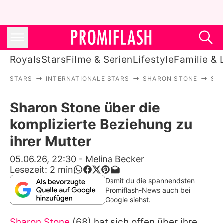
Royals
Stars
Filme & Serien
Lifestyle
Familie & 
STARS
INTERNATIONALE STARS
SHARON STONE
SH
Royals
Sharon Stone über die
Stars
komplizierte Beziehung zu
Filme & Serien
ihrer Mutter
Lifestyle
05.06.26, 22:30
-
Melina Becker
Lesezeit:
2
min
Familie & Liebe
Damit du die spannendsten
Promiflash-News auch bei
Promiflash Exklusiv
Google siehst.
Sharon Stone
(68) hat sich offen über ihre