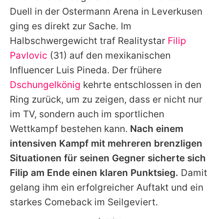
Alle Themen auf Promiflash
Duell in der Ostermann Arena in Leverkusen
ging es direkt zur Sache. Im
Jobs
Halbschwergewicht traf Realitystar
Filip
App runterladen
Pavlovic
(31) auf den mexikanischen
Team
Influencer Luis Pineda. Der frühere
Dschungelkönig
kehrte entschlossen in den
Redaktionelle Richtlinien
Ring zurück, um zu zeigen, dass er nicht nur
Impressum
im TV, sondern auch im sportlichen
Wettkampf bestehen kann.
Nach einem
Datenschutzerklärung
intensiven Kampf mit mehreren brenzligen
Nutzungsbedingungen
Situationen für seinen Gegner sicherte sich
Filip
am Ende einen klaren Punktsieg.
Damit
Utiq verwalten
gelang ihm ein erfolgreicher Auftakt und ein
starkes Comeback im Seilgeviert.