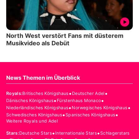
North West verstört Fans mit düsterem
Musikvideo als Debüt
News Themen im Überblick
•
•
Royals
:
Britisches Königshaus
Deutscher Adel
•
•
Dänisches Königshaus
Fürstenhaus Monaco
•
•
Niederländisches Königshaus
Norwegisches Königshaus
•
•
Schwedisches Königshaus
Spanisches Königshaus
Weitere Royals und Adel
•
•
Stars
:
Deutsche Stars
Internationale Stars
Schlagerstars