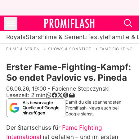
Royals
Stars
Filme & Serien
Lifestyle
Familie & 
FILME & SERIEN
SHOWS & SONSTIGE
FAME FIGHTING
Royals
Erster Fame-Fighting-Kampf:
Stars
So endet Pavlovic vs. Pineda
Filme & Serien
06.06.26, 19:00
-
Fabienne Stepczynski
Lesezeit:
2
min
Lifestyle
Damit du die spannendsten
Promiflash-News auch bei
Familie & Liebe
Google siehst.
Promiflash Exklusiv
Der Startschuss für
Fame Fighting
International
ist gefallen – und im ersten