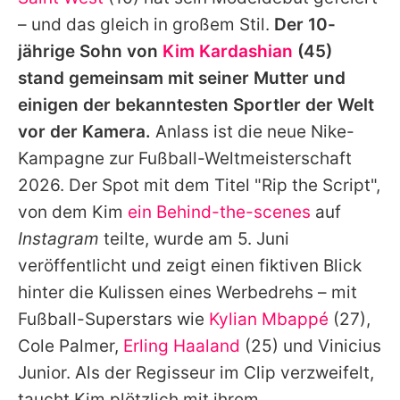
Alle Themen auf Promiflash
– und das gleich in großem Stil.
Der 10-
Jobs
jährige Sohn von
Kim Kardashian
(45)
stand gemeinsam mit seiner Mutter und
App runterladen
einigen der bekanntesten Sportler der Welt
Team
vor der Kamera.
Anlass ist die neue Nike-
Kampagne zur Fußball-Weltmeisterschaft
Redaktionelle Richtlinien
2026. Der Spot mit dem Titel "Rip the Script",
Impressum
von dem Kim
ein Behind-the-scenes
auf
Instagram
teilte, wurde am 5. Juni
Datenschutzerklärung
veröffentlicht und zeigt einen fiktiven Blick
Nutzungsbedingungen
hinter die Kulissen eines Werbedrehs – mit
Utiq verwalten
Fußball-Superstars wie
Kylian Mbappé
(27),
Cole Palmer,
Erling Haaland
(25) und Vinicius
Junior. Als der Regisseur im Clip verzweifelt,
taucht
Kim
plötzlich mit ihrem