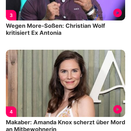
3
Wegen More-Soßen: Christian Wolf
kritisiert Ex Antonia
4
Makaber: Amanda Knox scherzt über Mord
an Mitbewohnerin