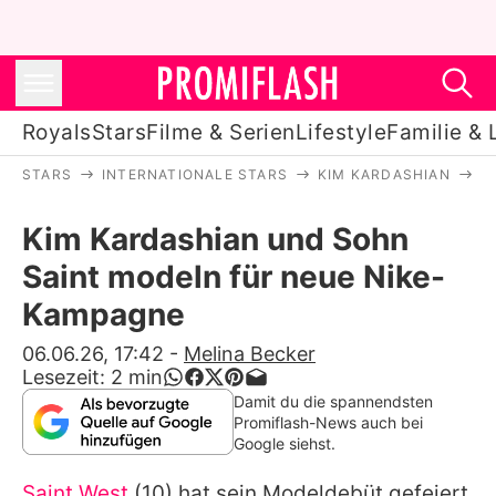
Royals
Stars
Filme & Serien
Lifestyle
Familie & 
STARS
INTERNATIONALE STARS
KIM KARDASHIAN
K
Royals
Kim Kardashian und Sohn
Stars
Saint modeln für neue Nike-
Filme & Serien
Kampagne
Lifestyle
06.06.26, 17:42
-
Melina Becker
Lesezeit:
2
min
Familie & Liebe
Damit du die spannendsten
Promiflash-News auch bei
Promiflash Exklusiv
Google siehst.
Saint West
(10) hat sein Modeldebüt gefeiert