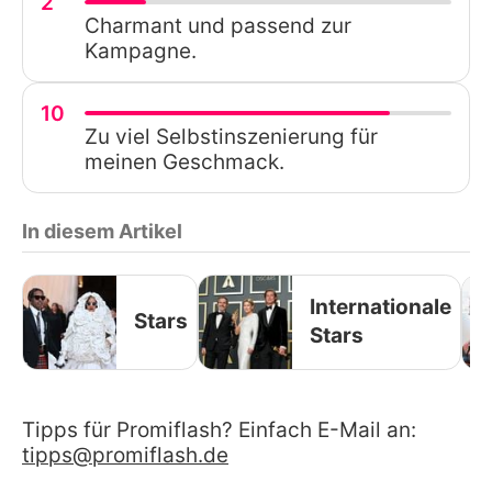
2
Charmant und passend zur
Kampagne.
10
Zu viel Selbstinszenierung für
meinen Geschmack.
In diesem Artikel
Internationale
Stars
Stars
Tipps für Promiflash? Einfach E-Mail an:
tipps@promiflash.de