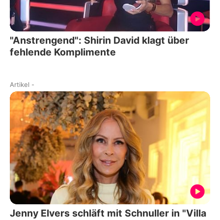
"Anstrengend": Shirin David klagt über
fehlende Komplimente
Artikel
-
Jenny Elvers schläft mit Schnuller in "Villa