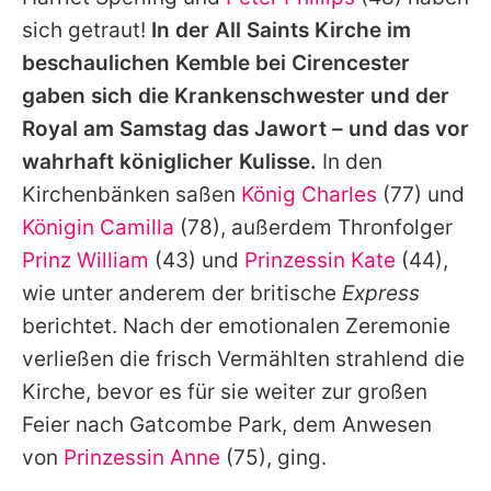
Alle Themen auf Promiflash
sich getraut!
In der All Saints Kirche im
Jobs
beschaulichen Kemble bei Cirencester
gaben sich die Krankenschwester und der
App runterladen
Royal am Samstag das Jawort – und das vor
Team
wahrhaft königlicher Kulisse.
In den
Kirchenbänken saßen
König Charles
(77) und
Redaktionelle Richtlinien
Königin Camilla
(78), außerdem Thronfolger
Impressum
Prinz William
(43) und
Prinzessin Kate
(44),
wie unter anderem der britische
Express
Datenschutzerklärung
berichtet. Nach der emotionalen Zeremonie
Nutzungsbedingungen
verließen die frisch Vermählten strahlend die
Utiq verwalten
Kirche, bevor es für sie weiter zur großen
Feier nach Gatcombe Park, dem Anwesen
von
Prinzessin Anne
(75), ging.