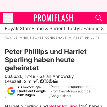
Royals
Stars
Filme & Serien
Lifestyle
Familie & 
ROYALS
BRITISCHES KÖNIGSHAUS
PETER PHILLIPS
Royals
Peter Phillips und Harriet
Stars
Sperling haben heute
Filme & Serien
geheiratet
Lifestyle
06.06.26, 17:48
-
Sarah Annowsky
Lesezeit:
2
min
Familie & Liebe
Damit du die spannendsten
Promiflash-News auch bei
Promiflash Exklusiv
Google siehst.
Harriet Sperling
und
Peter Phillips
(48) haben