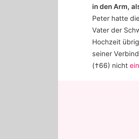
in den Arm, al
Peter hatte di
Vater der Sch
Hochzeit übrig
seiner Verbind
(†66) nicht
ei