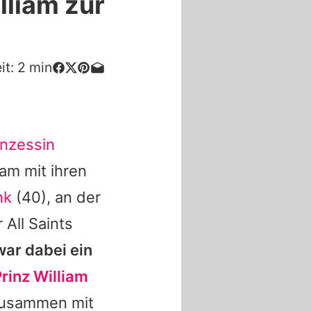
lliam zur
it:
2
min
inzessin
m mit ihren
nk
(40), an der
 All Saints
ar dabei ein
rinz William
zusammen mit