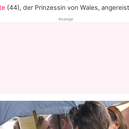
te
(44), der Prinzessin von Wales, angereist
Datenschutzerklärung
Anzeige
Nutzungsbedingungen
Utiq verwalten