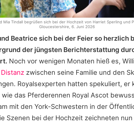
 Mia Tindall begrüßen sich bei der Hochzeit von Harriet Sperling und Pe
Gloucestershire, 6. Juni 2026
nd Beatrice sich bei der Feier so herzlich 
rgrund der jüngsten Berichterstattung du
t.
Noch vor wenigen Monaten hieß es, Will
 Distanz
zwischen seine Familie und den S
gen. Royalsexperten hatten spekuliert, er
 wie das Pferderennen Royal Ascot bewus
m mit den York-Schwestern in der Öffentli
ie Szenen bei der Hochzeit zeichneten nun