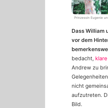
Imago
Prinzessin Eugenie und
Dass William u
vor dem Hinte
bemerkenswer
bedacht,
klare
Andrew zu brin
Gelegenheiten
nicht gemeinsa
aufzutreten. D
Bild.