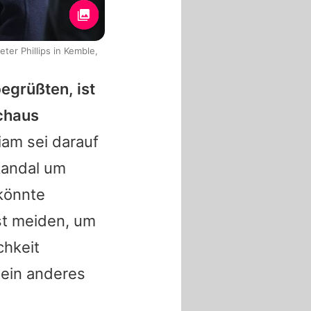
ter Phillips in Kemble,
begrüßten, ist
rchaus
iam sei darauf
kandal um
 könnte
st meiden, um
chkeit
 ein anderes