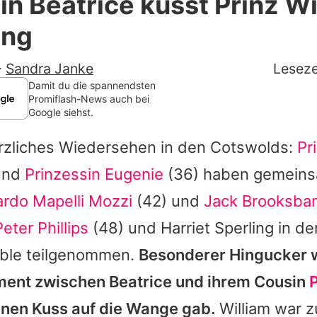
in Beatrice küsst Prinz Wi
Filme & Serien
ung
Lifestyle
-
Sandra Janke
Leseze
Familie & Liebe
Damit du die spannendsten
Promiflash-News auch bei
Google siehst.
Promiflash Exklusiv
erzliches Wiedersehen in den Cotswolds:
Pr
Alle Themen auf Promiflash
und
Prinzessin Eugenie
(36) haben gemeinsa
Jobs
rdo Mapelli Mozzi
(42) und
Jack Brooksba
App runterladen
Peter Phillips
(48) und
Harriet Sperling
in der
Team
ble teilgenommen.
Besonderer Hingucker w
ment zwischen Beatrice und ihrem Cousin
P
Redaktionelle Richtlinien
einen Kuss auf die Wange gab.
William war 
Impressum