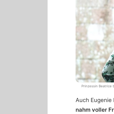
Imago
Prinzessin Beatrice b
Auch Eugenie 
nahm voller F