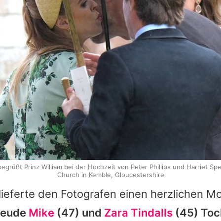
egrüßt Prinz William bei der Hochzeit von Peter Phillips und Harriet Sper
Church in Kemble, Gloucestershire
lieferte den Fotografen einen herzlichen 
reude
Mike
(47) und
Zara Tindalls
(45) Toc