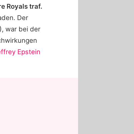
e Royals traf.
laden. Der
, war bei der
achwirkungen
ffrey Epstein