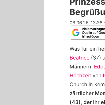
Prinzess
Begrüß
08.06.26, 13:36
Was für ein h
Beatrice
(37) 
Männern,
Edoa
Hochzeit
von
Church in Kem
zärtlicher Mo
(43), der ihr 