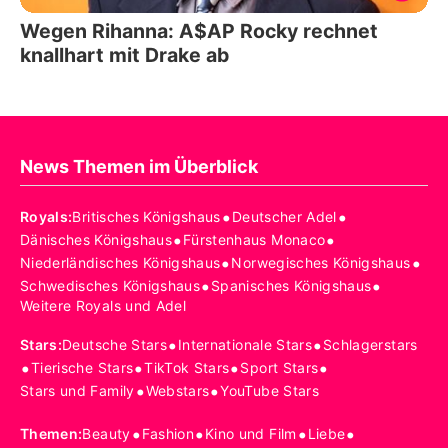
Wegen Rihanna: A$AP Rocky rechnet
knallhart mit Drake ab
News Themen im Überblick
•
•
Royals
:
Britisches Königshaus
Deutscher Adel
•
•
Dänisches Königshaus
Fürstenhaus Monaco
•
•
Niederländisches Königshaus
Norwegisches Königshaus
•
•
Schwedisches Königshaus
Spanisches Königshaus
Weitere Royals und Adel
•
•
Stars
:
Deutsche Stars
Internationale Stars
Schlagerstars
•
•
•
•
Tierische Stars
TikTok Stars
Sport Stars
•
•
Stars und Family
Webstars
YouTube Stars
•
•
•
•
Themen
:
Beauty
Fashion
Kino und Film
Liebe