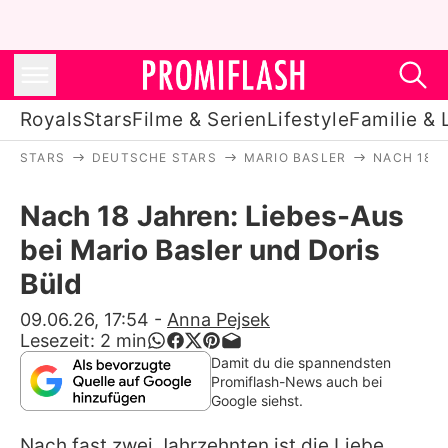
Royals
Stars
Filme & Serien
Lifestyle
Familie & 
STARS
DEUTSCHE STARS
MARIO BASLER
NACH 18 J
Royals
Nach 18 Jahren: Liebes-Aus
Stars
bei Mario Basler und Doris
Filme & Serien
Büld
Lifestyle
09.06.26, 17:54
-
Anna Pejsek
Lesezeit:
2
min
Familie & Liebe
Damit du die spannendsten
Promiflash-News auch bei
Promiflash Exklusiv
Google siehst.
Nach fast zwei Jahrzehnten ist die Liebe