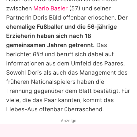
Alle Themen auf Promiflash
zwischen
Mario Basler
(57) und seiner
Jobs
Partnerin
Doris Büld
offenbar erloschen.
Der
ehemalige Fußballer und die 56-jährige
App runterladen
Erzieherin haben sich nach 18
Team
gemeinsamen Jahren getrennt.
Das
berichtet
Bild
und beruft sich dabei auf
Redaktionelle Richtlinien
Informationen aus dem Umfeld des Paares.
Impressum
Sowohl
Doris
als auch das Management des
früheren Nationalspielers haben die
Datenschutzerklärung
Trennung gegenüber dem Blatt bestätigt. Für
Nutzungsbedingungen
viele, die das Paar kannten, kommt das
Utiq verwalten
Liebes-Aus offenbar überraschend.
Anzeige