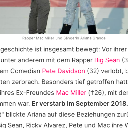
Rapper Mac Miller und Sängerin Ariana Grande
geschichte ist insgesamt bewegt: Vor ihrer
e unter anderem mit dem Rapper
Big Sean
(3
 dem Comedian
Pete Davidson
(32) verlobt, 
n zerbrach. Besonders tief getroffen hatt
d ihres Ex-Freundes
Mac Miller
(†26), mit de
ammen war.
Er verstarb im September 2018.
" blickte Ariana auf diese Beziehungen zu
Big Sean,
Ricky Alvarez
, Pete und Mac ihre