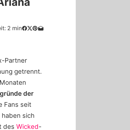
Ariana
it:
2
min
Ex-Partner
hung getrennt.
 Monaten
rgründe der
e Fans seit
 haben sich
et des
Wicked
-