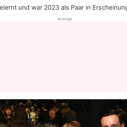
lernt und war 2023 als Paar in Erscheinun
Datenschutzerklärung
Anzeige
Nutzungsbedingungen
Utiq verwalten