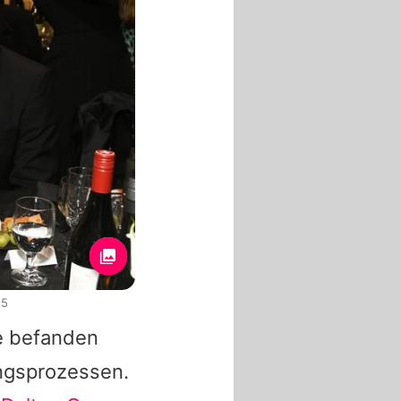
25
de befanden
ungsprozessen.