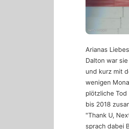
Getty Images
Arianas Liebes
Dalton war si
und kurz mit
wenigen Monate
plötzliche To
bis 2018 zus
"Thank U, Next
sprach dabei 