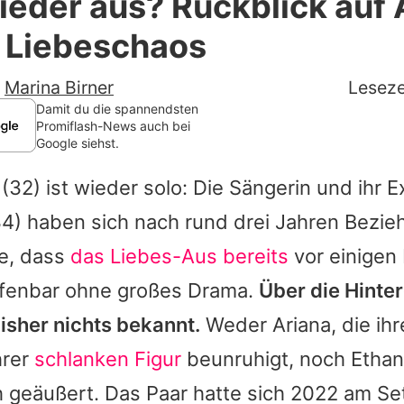
eder aus? Rückblick auf 
Filme & Serien
 Liebeschaos
Lifestyle
-
Marina Birner
Leseze
Familie & Liebe
Damit du die spannendsten
Promiflash-News auch bei
Google siehst.
Promiflash Exklusiv
(32) ist wieder solo: Die Sängerin und ihr 
Alle Themen auf Promiflash
4) haben sich nach rund drei Jahren Bezie
Jobs
e, dass
das Liebes-Aus bereits
vor einigen
App runterladen
offenbar ohne großes Drama.
Über die Hinte
Team
isher nichts bekannt.
Weder Ariana, die ihr
hrer
schlanken Figur
beunruhigt, noch Ethan
Redaktionelle Richtlinien
h geäußert. Das Paar hatte sich 2022 am S
Impressum