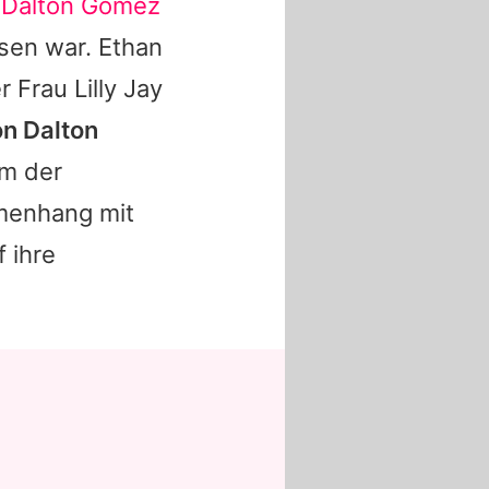
n
Dalton Gomez
esen war. Ethan
er Frau
Lilly Jay
on Dalton
m der
mmenhang mit
 ihre