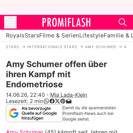
Royals
Stars
Filme & Serien
Lifestyle
Familie & 
STARS
INTERNATIONALE STARS
AMY SCHUMER
AMY
Royals
Amy Schumer offen über
Stars
ihren Kampf mit
Filme & Serien
Endometriose
Lifestyle
14.06.26, 22:40
-
Mia Lada-Klein
Lesezeit:
2
min
Familie & Liebe
Damit du die spannendsten
Promiflash-News auch bei
Promiflash Exklusiv
Google siehst.
Amy Schumer
(45) kämpft seit Jahren mit