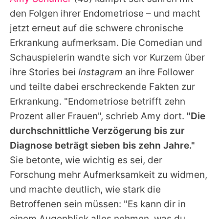
Alle Themen auf Promiflash
den Folgen ihrer Endometriose – und macht
Jobs
jetzt erneut auf die schwere chronische
Erkrankung aufmerksam. Die Comedian und
App runterladen
Schauspielerin wandte sich vor Kurzem über
Team
ihre Stories bei
Instagram
an ihre Follower
und teilte dabei erschreckende Fakten zur
Redaktionelle Richtlinien
Erkrankung. "Endometriose betrifft zehn
Impressum
Prozent aller Frauen", schrieb Amy dort.
"Die
durchschnittliche Verzögerung bis zur
Datenschutzerklärung
Diagnose beträgt sieben bis zehn Jahre."
Nutzungsbedingungen
Sie betonte, wie wichtig es sei, der
Utiq verwalten
Forschung mehr Aufmerksamkeit zu widmen,
und machte deutlich, wie stark die
Betroffenen sein müssen: "Es kann dir in
einem Augenblick alles nehmen, was du