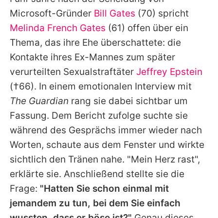
Alle Themen auf Promiflash
Microsoft-Gründer
Bill Gates
(70) spricht
Jobs
Melinda French Gates
(61) offen über ein
Thema, das ihre Ehe überschattete: die
App runterladen
Kontakte ihres Ex-Mannes zum später
Team
verurteilten Sexualstraftäter
Jeffrey Epstein
(†66). In einem emotionalen Interview mit
Redaktionelle Richtlinien
The Guardian
rang sie dabei sichtbar um
Impressum
Fassung. Dem Bericht zufolge suchte sie
während des Gesprächs immer wieder nach
Datenschutzerklärung
Worten, schaute aus dem Fenster und wirkte
Nutzungsbedingungen
sichtlich den Tränen nahe. "Mein Herz rast",
Utiq verwalten
erklärte sie. Anschließend stellte sie die
Frage:
"Hatten Sie schon einmal mit
jemandem zu tun, bei dem Sie einfach
wussten, dass er böse ist?"
Genau dieses