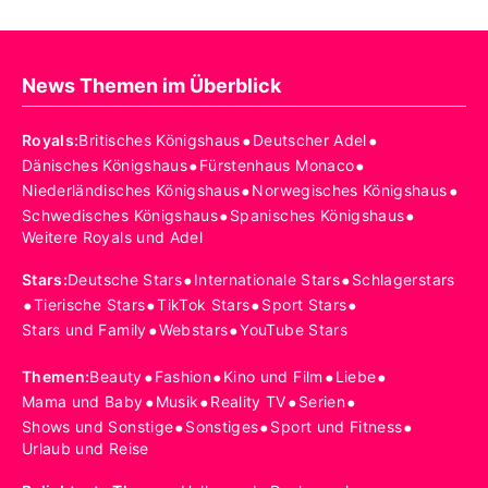
News Themen im Überblick
•
•
Royals
:
Britisches Königshaus
Deutscher Adel
•
•
Dänisches Königshaus
Fürstenhaus Monaco
•
•
Niederländisches Königshaus
Norwegisches Königshaus
•
•
Schwedisches Königshaus
Spanisches Königshaus
Weitere Royals und Adel
•
•
Stars
:
Deutsche Stars
Internationale Stars
Schlagerstars
•
•
•
•
Tierische Stars
TikTok Stars
Sport Stars
•
•
Stars und Family
Webstars
YouTube Stars
•
•
•
•
Themen
:
Beauty
Fashion
Kino und Film
Liebe
•
•
•
•
Mama und Baby
Musik
Reality TV
Serien
•
•
•
Shows und Sonstige
Sonstiges
Sport und Fitness
Urlaub und Reise