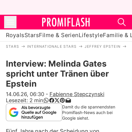
Royals
Stars
Filme & Serien
Lifestyle
Familie & 
STARS
INTERNATIONALE STARS
JEFFREY EPSTEIN
I
Royals
Interview: Melinda Gates
Stars
spricht unter Tränen über
Filme & Serien
Epstein
Lifestyle
14.06.26, 06:30
-
Fabienne Stepczynski
Lesezeit:
2
min
Familie & Liebe
Damit du die spannendsten
Promiflash-News auch bei
Promiflash Exklusiv
Google siehst.
Fünf Jahre nach der Scheidung von