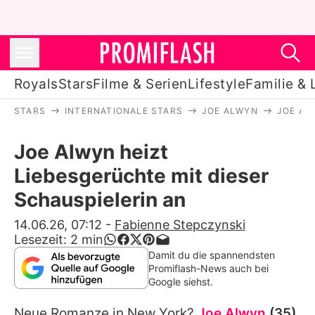
Royals
Stars
Filme & Serien
Lifestyle
Familie & 
STARS
INTERNATIONALE STARS
JOE ALWYN
JOE AL
Royals
Joe Alwyn heizt
Stars
Liebesgerüchte mit dieser
Filme & Serien
Schauspielerin an
Lifestyle
14.06.26, 07:12
-
Fabienne Stepczynski
Lesezeit:
2
min
Familie & Liebe
Damit du die spannendsten
Promiflash-News auch bei
Promiflash Exklusiv
Google siehst.
Neue Romanze in New York?
Joe Alwyn
(35),