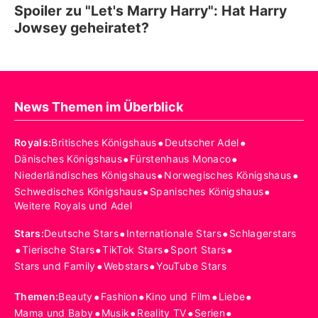
Spoiler zu "Let's Marry Harry": Hat Harry
Jowsey geheiratet?
News Themen im Überblick
•
•
Royals
:
Britisches Königshaus
Deutscher Adel
•
•
Dänisches Königshaus
Fürstenhaus Monaco
•
•
Niederländisches Königshaus
Norwegisches Königshaus
•
•
Schwedisches Königshaus
Spanisches Königshaus
Weitere Royals und Adel
•
•
Stars
:
Deutsche Stars
Internationale Stars
Schlagerstars
•
•
•
•
Tierische Stars
TikTok Stars
Sport Stars
•
•
Stars und Family
Webstars
YouTube Stars
•
•
•
•
Themen
:
Beauty
Fashion
Kino und Film
Liebe
•
•
•
•
Mama und Baby
Musik
Reality TV
Serien