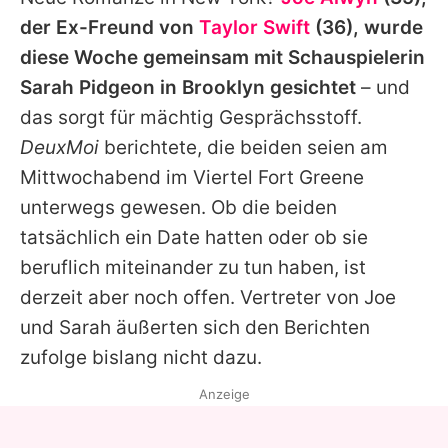
Alle Themen auf Promiflash
der Ex-Freund von
Taylor Swift
(36), wurde
Jobs
diese Woche gemeinsam mit Schauspielerin
Sarah Pidgeon
in Brooklyn gesichtet
– und
App runterladen
das sorgt für mächtig Gesprächsstoff.
Team
DeuxMoi
berichtete, die beiden seien am
Mittwochabend im Viertel Fort Greene
Redaktionelle Richtlinien
unterwegs gewesen. Ob die beiden
Impressum
tatsächlich ein Date hatten oder ob sie
beruflich miteinander zu tun haben, ist
Datenschutzerklärung
derzeit aber noch offen. Vertreter von
Joe
Nutzungsbedingungen
und
Sarah
äußerten sich den Berichten
Utiq verwalten
zufolge bislang nicht dazu.
Anzeige