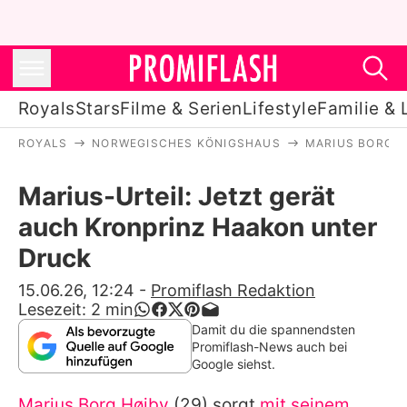
Royals
Stars
Filme & Serien
Lifestyle
Familie & 
ROYALS
NORWEGISCHES KÖNIGSHAUS
MARIUS BORG H
Royals
Marius-Urteil: Jetzt gerät
Stars
auch Kronprinz Haakon unter
Filme & Serien
Druck
Lifestyle
15.06.26, 12:24
-
Promiflash Redaktion
Lesezeit:
2
min
Familie & Liebe
Damit du die spannendsten
Promiflash-News auch bei
Promiflash Exklusiv
Google siehst.
Marius Borg Høiby
(29) sorgt
mit seinem