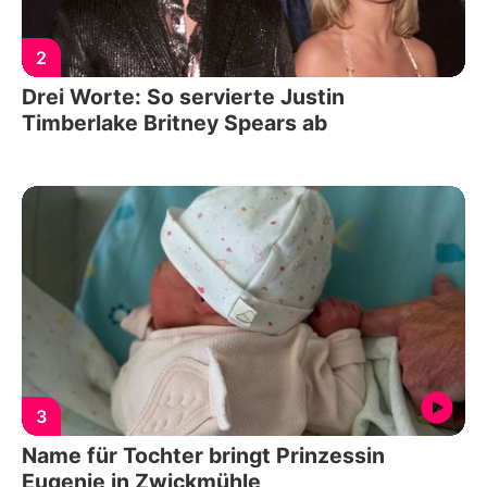
2
Drei Worte: So servierte Justin
Timberlake Britney Spears ab
3
Name für Tochter bringt Prinzessin
Eugenie in Zwickmühle