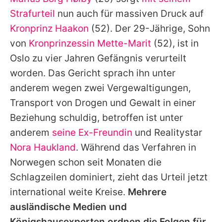
Alle Themen auf Promiflash
Strafurteil
nun auch für massiven Druck auf
Jobs
Kronprinz Haakon
(52). Der 29-Jährige, Sohn
von
Kronprinzessin Mette-Marit
(52), ist in
App runterladen
Oslo zu vier Jahren Gefängnis verurteilt
Team
worden. Das Gericht sprach ihn unter
anderem wegen zwei Vergewaltigungen,
Redaktionelle Richtlinien
Transport von Drogen und Gewalt in einer
Impressum
Beziehung schuldig, betroffen ist unter
anderem
seine Ex-Freundin
und Realitystar
Datenschutzerklärung
Nora Haukland
. Während das Verfahren in
Nutzungsbedingungen
Norwegen schon seit Monaten die
Utiq verwalten
Schlagzeilen dominiert, zieht das Urteil jetzt
international weite Kreise.
Mehrere
ausländische Medien und
Königshausexperten ordnen die Folgen für