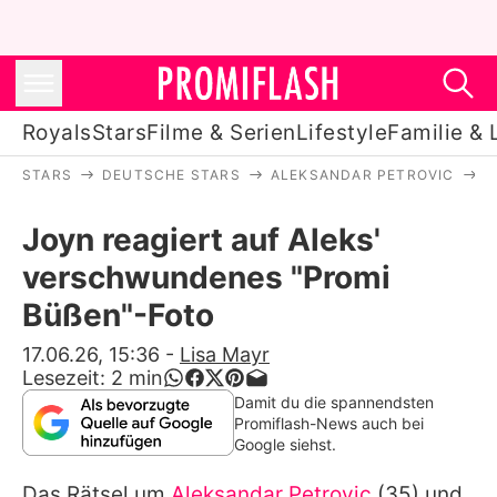
Royals
Stars
Filme & Serien
Lifestyle
Familie & 
STARS
DEUTSCHE STARS
ALEKSANDAR PETROVIC
J
Royals
Joyn reagiert auf Aleks'
Stars
verschwundenes "Promi
Filme & Serien
Büßen"-Foto
Lifestyle
17.06.26, 15:36
-
Lisa Mayr
Lesezeit:
2
min
Familie & Liebe
Damit du die spannendsten
Promiflash-News auch bei
Promiflash Exklusiv
Google siehst.
Das Rätsel um
Aleksandar Petrovic
(35) und