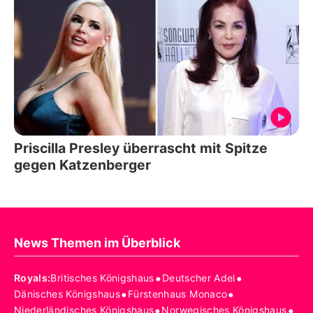
Priscilla Presley überrascht mit Spitze
gegen Katzenberger
News Themen im Überblick
•
•
Royals
:
Britisches Königshaus
Deutscher Adel
•
•
Dänisches Königshaus
Fürstenhaus Monaco
•
•
Niederländisches Königshaus
Norwegisches Königshaus