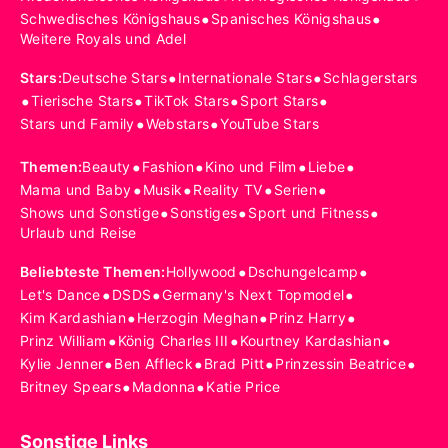
•
•
Schwedisches Königshaus
Spanisches Königshaus
Weitere Royals und Adel
•
•
Stars
:
Deutsche Stars
Internationale Stars
Schlagerstars
•
•
•
•
Tierische Stars
TikTok Stars
Sport Stars
•
•
Stars und Family
Webstars
YouTube Stars
•
•
•
•
Themen
:
Beauty
Fashion
Kino und Film
Liebe
•
•
•
•
Mama und Baby
Musik
Reality TV
Serien
•
•
•
Shows und Sonstige
Sonstiges
Sport und Fitness
Urlaub und Reise
•
•
Beliebteste Themen
:
Hollywood
Dschungelcamp
•
•
•
Let's Dance
DSDS
Germany's Next Topmodel
•
•
•
Kim Kardashian
Herzogin Meghan
Prinz Harry
•
•
•
Prinz William
König Charles III
Kourtney Kardashian
•
•
•
•
Kylie Jenner
Ben Affleck
Brad Pitt
Prinzessin Beatrice
•
•
Britney Spears
Madonna
Katie Price
Sonstige Links