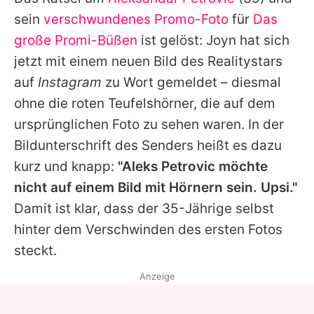
Alle Themen auf Promiflash
sein
verschwundenes Promo-Foto
für
Das
Jobs
große Promi-Büßen
ist gelöst: Joyn hat sich
jetzt mit einem neuen Bild des Realitystars
App runterladen
auf
Instagram
zu Wort gemeldet – diesmal
Team
ohne die roten Teufelshörner, die auf dem
ursprünglichen Foto zu sehen waren. In der
Redaktionelle Richtlinien
Bildunterschrift des Senders heißt es dazu
Impressum
kurz und knapp:
"
Aleks Petrovic
möchte
nicht auf einem Bild mit Hörnern sein. Upsi."
Datenschutzerklärung
Damit ist klar, dass der 35-Jährige selbst
Nutzungsbedingungen
hinter dem Verschwinden des ersten Fotos
Utiq verwalten
steckt.
Anzeige