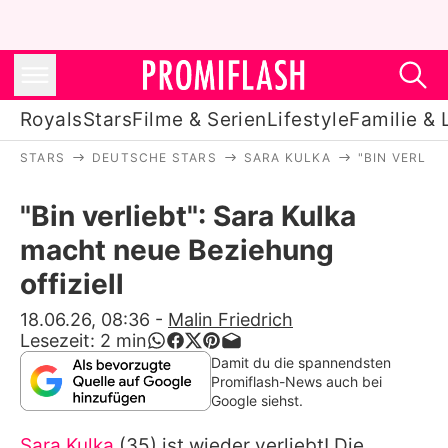
Royals
Stars
Filme & Serien
Lifestyle
Familie & 
STARS
DEUTSCHE STARS
SARA KULKA
"BIN VERLIE
Royals
"Bin verliebt": Sara Kulka
Stars
macht neue Beziehung
Filme & Serien
offiziell
Lifestyle
18.06.26, 08:36
-
Malin Friedrich
Lesezeit:
2
min
Familie & Liebe
Damit du die spannendsten
Promiflash-News auch bei
Promiflash Exklusiv
Google siehst.
Sara Kulka
(35) ist wieder verliebt! Die