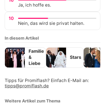
16
Ja, ich hoffe es.
10
Nein, das wird sie privat halten.
In diesem Artikel
Familie
&
Stars
Liebe
Tipps für Promiflash? Einfach E-Mail an:
tipps@promiflash.de
Weitere Artikel zum Thema