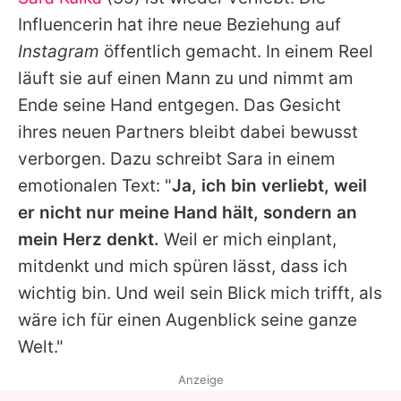
Alle Themen auf Promiflash
Influencerin hat ihre neue Beziehung auf
Jobs
Instagram
öffentlich gemacht. In einem Reel
läuft sie auf einen Mann zu und nimmt am
App runterladen
Ende seine Hand entgegen. Das Gesicht
Team
ihres neuen Partners bleibt dabei bewusst
verborgen. Dazu schreibt Sara in einem
Redaktionelle Richtlinien
emotionalen Text: "
Ja, ich bin verliebt, weil
Impressum
er nicht nur meine Hand hält, sondern an
mein Herz denkt.
Weil er mich einplant,
Datenschutzerklärung
mitdenkt und mich spüren lässt, dass ich
Nutzungsbedingungen
wichtig bin. Und weil sein Blick mich trifft, als
Utiq verwalten
wäre ich für einen Augenblick seine ganze
Welt."
Anzeige