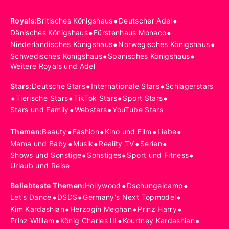
•
•
Royals
:
Britisches Königshaus
Deutscher Adel
•
•
Dänisches Königshaus
Fürstenhaus Monaco
•
•
Niederländisches Königshaus
Norwegisches Königshaus
•
•
Schwedisches Königshaus
Spanisches Königshaus
Weitere Royals und Adel
•
•
Stars
:
Deutsche Stars
Internationale Stars
Schlagerstars
•
•
•
•
Tierische Stars
TikTok Stars
Sport Stars
•
•
Stars und Family
Webstars
YouTube Stars
•
•
•
•
Themen
:
Beauty
Fashion
Kino und Film
Liebe
•
•
•
•
Mama und Baby
Musik
Reality TV
Serien
•
•
•
Shows und Sonstige
Sonstiges
Sport und Fitness
Urlaub und Reise
•
•
Beliebteste Themen
:
Hollywood
Dschungelcamp
•
•
•
Let's Dance
DSDS
Germany's Next Topmodel
•
•
•
Kim Kardashian
Herzogin Meghan
Prinz Harry
•
•
•
Prinz William
König Charles III
Kourtney Kardashian