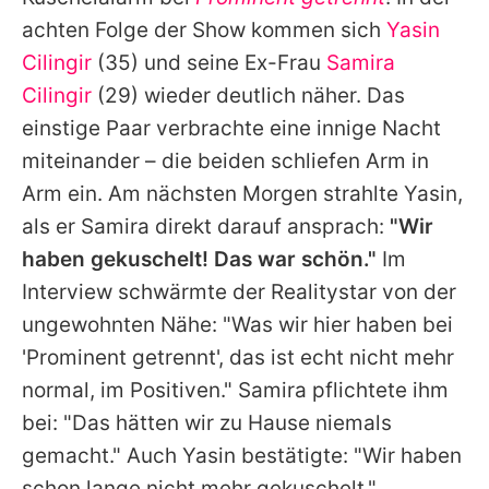
Alle Themen auf Promiflash
achten Folge der Show kommen sich
Yasin
Jobs
Cilingir
(35) und seine Ex-Frau
Samira
Cilingir
(29) wieder deutlich näher. Das
App runterladen
einstige Paar verbrachte eine innige Nacht
Team
miteinander – die beiden schliefen Arm in
Arm ein. Am nächsten Morgen strahlte
Yasin
,
Redaktionelle Richtlinien
als er
Samira
direkt darauf ansprach:
"Wir
Impressum
haben gekuschelt! Das war schön."
Im
Interview schwärmte der Realitystar von der
Datenschutzerklärung
ungewohnten Nähe: "Was wir hier haben bei
Nutzungsbedingungen
'
Prominent getrennt
', das ist echt nicht mehr
Utiq verwalten
normal, im Positiven."
Samira
pflichtete ihm
bei: "Das hätten wir zu Hause niemals
gemacht." Auch
Yasin
bestätigte: "Wir haben
schon lange nicht mehr gekuschelt."