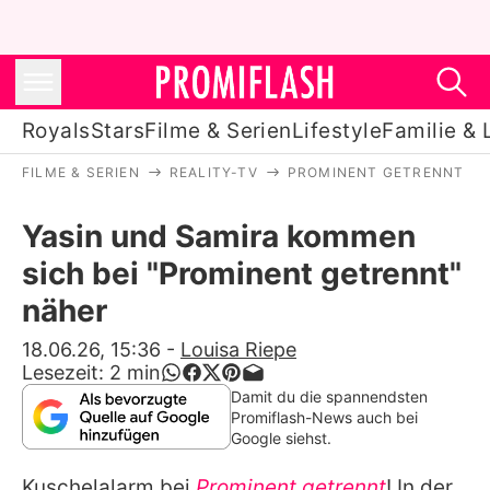
Royals
Stars
Filme & Serien
Lifestyle
Familie & 
FILME & SERIEN
REALITY-TV
PROMINENT GETRENNT
Royals
Yasin und Samira kommen
Stars
sich bei "Prominent getrennt"
Filme & Serien
näher
Lifestyle
18.06.26, 15:36
-
Louisa Riepe
Lesezeit:
2
min
Familie & Liebe
Damit du die spannendsten
Promiflash-News auch bei
Promiflash Exklusiv
Google siehst.
Kuschelalarm bei
Prominent getrennt
! In der