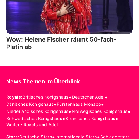
Wow: Helene Fischer räumt 50-fach-
Platin ab
News Themen im Überblick
•
•
Royals
:
Britisches Königshaus
Deutscher Adel
•
•
Dänisches Königshaus
Fürstenhaus Monaco
•
•
Niederländisches Königshaus
Norwegisches Königshaus
•
•
Schwedisches Königshaus
Spanisches Königshaus
Weitere Royals und Adel
•
•
Stars
:
Deutsche Stars
Internationale Stars
Schlagerstars