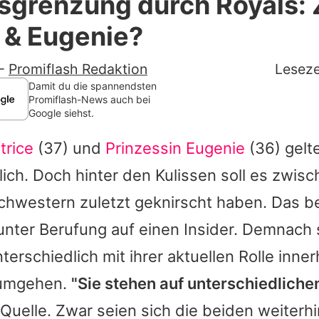
grenzung durch Royals: Z
Filme & Serien
 & Eugenie?
Lifestyle
-
Promiflash Redaktion
Leseze
Familie & Liebe
Damit du die spannendsten
Promiflash-News auch bei
Google siehst.
Promiflash Exklusiv
trice
(37) und
Prinzessin Eugenie
(36) gelte
Alle Themen auf Promiflash
lich. Doch hinter den Kulissen soll es zwis
Jobs
chwestern zuletzt geknirscht haben. Das be
App runterladen
nter Berufung auf einen Insider. Demnach s
Team
erschiedlich mit ihrer aktuellen Rolle inner
 umgehen.
"Sie stehen auf unterschiedliche
Redaktionelle Richtlinien
Quelle. Zwar seien sich die beiden weiterhi
Impressum