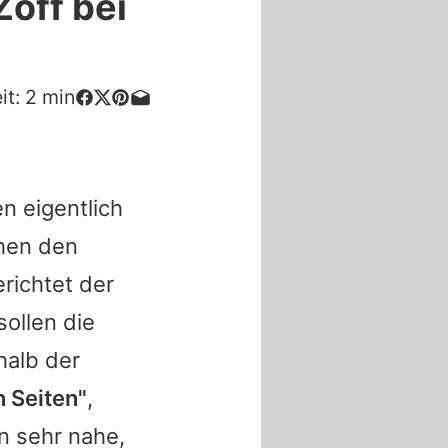
off bei
it:
2
min
n eigentlich
chen den
richtet der
ollen die
halb der
n Seiten"
,
n sehr nahe,