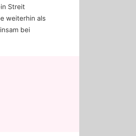
n Streit
ie
weiterhin als
insam bei