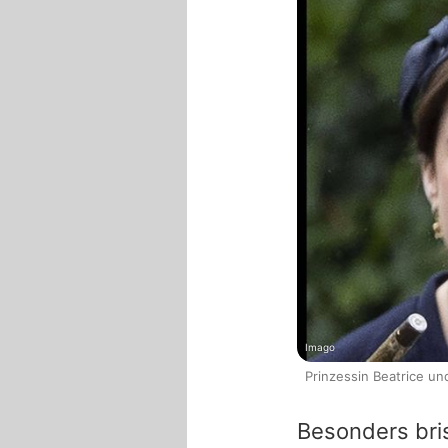
Imago
Prinzessin Beatrice und
Besonders bri