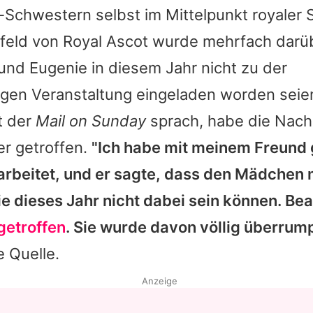
k-Schwestern selbst im Mittelpunkt royaler
rfeld von Royal Ascot wurde mehrfach darüb
und
Eugenie
in diesem Jahr nicht zu der
igen Veranstaltung eingeladen worden seie
it der
Mail on Sunday
sprach, habe die Nachr
r getroffen.
"Ich habe mit meinem Freund
arbeitet, und er sagte, dass den Mädchen m
e dieses Jahr nicht dabei sein können.
Bea
getroffen
. Sie wurde davon völlig überrump
 Quelle.
Anzeige