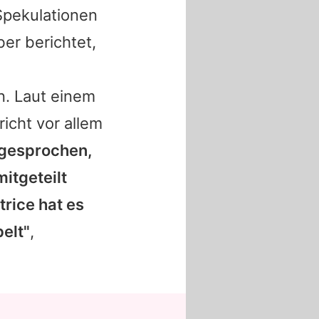
 Spekulationen
er berichtet,
n. Laut einem
icht vor allem
 gesprochen,
itgeteilt
trice
hat es
elt"
,