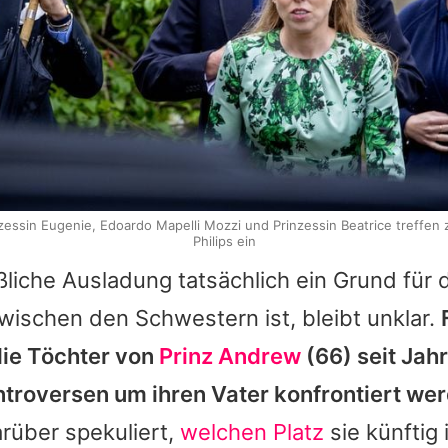
zessin Eugenie, Edoardo Mapelli Mozzi und Prinzessin Beatrice treffen 
Philips ein
iche Ausladung tatsächlich ein Grund für 
ischen den Schwestern ist, bleibt unklar.
die Töchter von
Prinz Andrew
(66) seit Jah
ntroversen um ihren Vater konfrontiert we
rüber spekuliert,
welchen Platz
sie künftig 