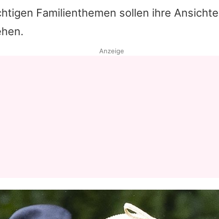
chtigen Familienthemen sollen ihre Ansicht
Datenschutzerklärung
ehen.
Nutzungsbedingungen
Anzeige
Utiq verwalten