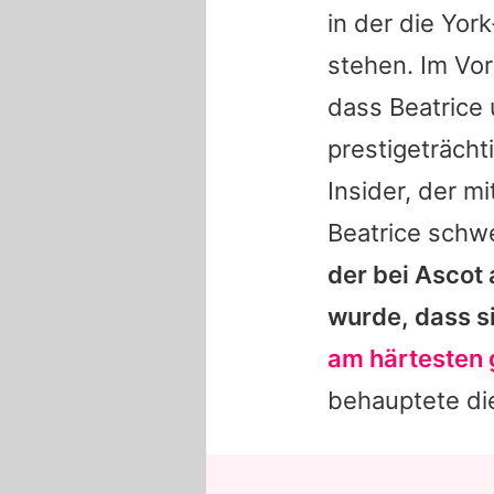
in der die Yor
stehen. Im Vo
dass
Beatrice
prestigeträcht
Insider, der m
Beatrice
schwe
der bei Ascot 
wurde, dass si
am härtesten 
behauptete die