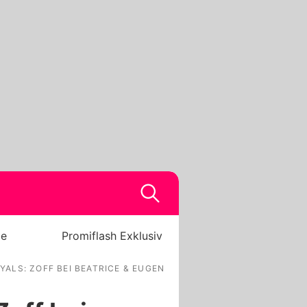
be
Promiflash Exklusiv
LS: ZOFF BEI BEATRICE & EUGENIE?