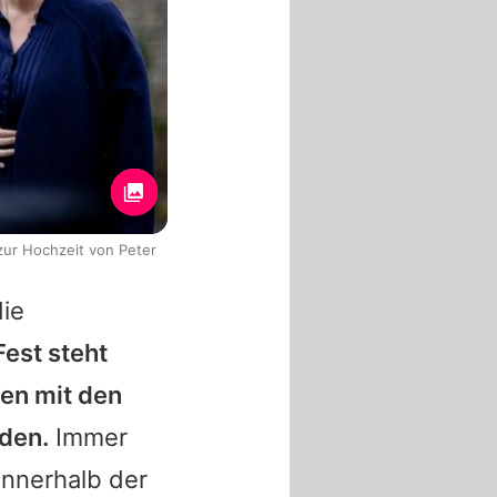
zur Hochzeit von Peter
die
Fest steht
ren mit den
rden.
Immer
innerhalb der