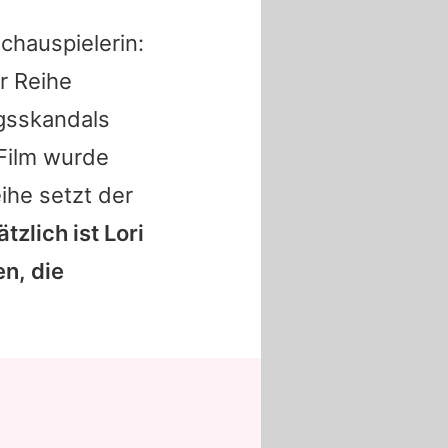
chauspielerin:
r Reihe
gsskandals
 Film wurde
ihe setzt der
tzlich ist
Lori
en, die