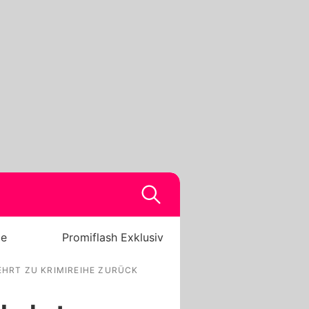
be
Promiflash Exklusiv
EHRT ZU KRIMIREIHE ZURÜCK