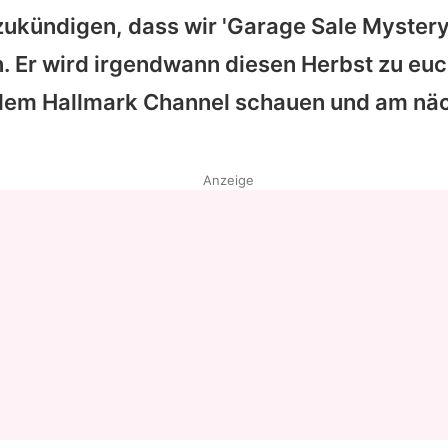
zukündigen, dass wir 'Garage Sale Mystery
Datenschutzerklärung
. Er wird irgendwann diesen Herbst zu eu
Nutzungsbedingungen
 dem Hallmark Channel schauen und am nä
Utiq verwalten
Anzeige