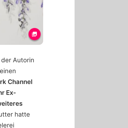
 der Autorin
 einen
rk Channel
hr Ex-
weiteres
tter hatte
lerei