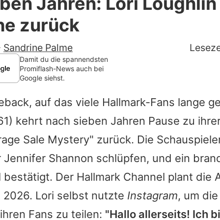
ben Jahren: Lori Loughlin
Filme & Serien
he zurück
Lifestyle
-
Sandrine Palme
Leseze
Familie & Liebe
Damit du die spannendsten
Promiflash-News auch bei
Google siehst.
Promiflash Exklusiv
eback, auf das viele Hallmark-Fans lange g
Alle Themen auf Promiflash
61) kehrt nach sieben Jahren Pause zu ihrer
Jobs
rage Sale Mystery" zurück. Die Schauspieler
App runterladen
er Jennifer Shannon schlüpfen, und ein bran
Team
ell bestätigt. Der Hallmark Channel plant die
t 2026.
Lori
selbst nutzte
Instagram
, um die
Redaktionelle Richtlinien
 ihren Fans zu teilen:
"Hallo allerseits! Ich b
Impressum