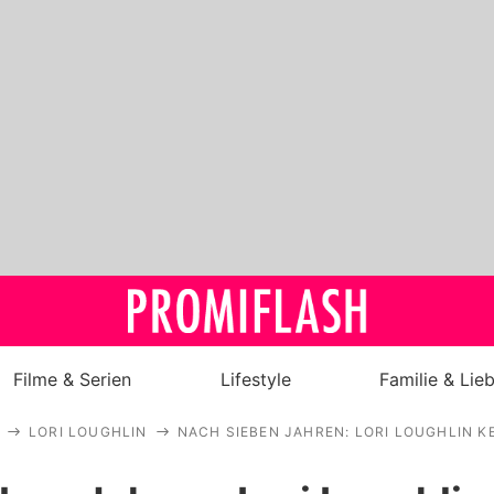
Filme & Serien
Lifestyle
Familie & Lie
LORI LOUGHLIN
NACH SIEBEN JAHREN: LORI LOUGHLIN K
Royals
Stars