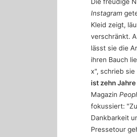
Die freudige N
Instagram
gete
Kleid zeigt, l
verschränkt. A
lässt sie die 
ihren Bauch li
x", schrieb si
ist zehn Jahre
Magazin
Peop
fokussiert: "Z
Dankbarkeit un
Pressetour ge