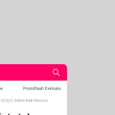
be
Promiflash Exklusiv
T STOLZ IHREN BABYBAUCH