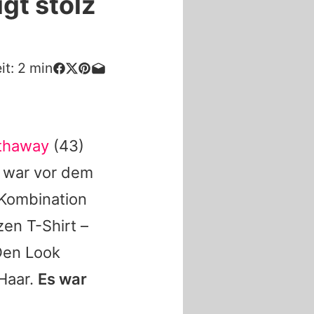
gt stolz
it:
2
min
thaway
(43)
in war vor dem
 Kombination
en T-Shirt –
Den Look
 Haar.
Es war