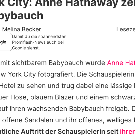
 City: Anne Hathaway zei
Filme & Serien
abybauch
Lifestyle
-
Melina Becker
Leseze
Familie & Liebe
Damit du die spannendsten
Promiflash-News auch bei
Google siehst.
Promiflash Exklusiv
 mit sichtbarem Babybauch wurde
Anne Ha
Alle Themen auf Promiflash
New York City fotografiert. Die Schauspieler
Jobs
Hotel zu sehen und trug dabei eine lässige
App runterladen
auer Hose, blauem Blazer und einem schwarz
Team
 auf ihren wachsenden Babybauch freigab. 
 offene Sandalen und ihr offenes, welliges
Redaktionelle Richtlinien
ntliche Auftritt der Schauspielerin seit
ihrer
Impressum