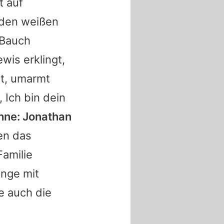
t auf
enden weißen
m Bauch
wis erklingt,
lt, umarmt
 Ich bin dein
öhne: Jonathan
en das
Familie
inge mit
e auch die