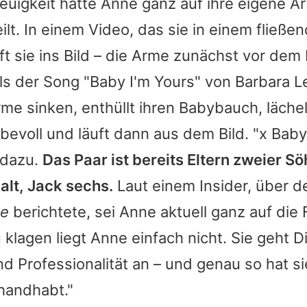
euigkeit hatte
Anne
ganz auf ihre eigene Ar
ilt. In einem Video, das sie in einem fließ
äuft sie ins Bild – die Arme zunächst vor de
ls der Song "Baby I'm Yours" von Barbara Le
Arme sinken, enthüllt ihren Babybauch, läche
ebevoll und läuft dann aus dem Bild. "x Baby,
e dazu.
Das Paar ist bereits Eltern zweier S
 alt, Jack sechs.
Laut einem Insider, über d
le
berichtete, sei
Anne
aktuell ganz auf die 
u klagen liegt
Anne
einfach nicht. Sie geht D
d Professionalität an – und genau so hat si
handhabt."