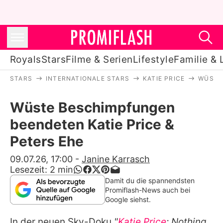
Royals
Stars
Filme & Serien
Lifestyle
Familie & 
STARS
INTERNATIONALE STARS
KATIE PRICE
WÜSTE
Royals
Wüste Beschimpfungen
Stars
beendeten Katie Price &
Filme & Serien
Peters Ehe
Lifestyle
09.07.26, 17:00
-
Janine Karrasch
Lesezeit:
2
min
Familie & Liebe
Damit du die spannendsten
Promiflash-News auch bei
Promiflash Exklusiv
Google siehst.
In der neuen Sky-Doku
"
Katie Price
: Nothing