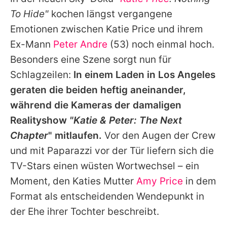
Alle Themen auf Promiflash
To Hide"
kochen längst vergangene
Jobs
Emotionen zwischen
Katie Price
und ihrem
Ex-Mann
Peter Andre
(53) noch einmal hoch.
App runterladen
Besonders eine Szene sorgt nun für
Team
Schlagzeilen:
In einem Laden in Los Angeles
geraten die beiden heftig aneinander,
Redaktionelle Richtlinien
während die Kameras der damaligen
Impressum
Realityshow
"
Katie
&
Peter
: The Next
Chapter
" mitlaufen.
Vor den Augen der Crew
Datenschutzerklärung
und mit Paparazzi vor der Tür liefern sich die
Nutzungsbedingungen
TV-Stars einen wüsten Wortwechsel – ein
Utiq verwalten
Moment, den
Katies
Mutter
Amy Price
in dem
Format als entscheidenden Wendepunkt in
der Ehe ihrer Tochter beschreibt.