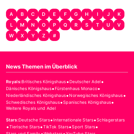
A
B
C
D
E
F
G
H
I
J
K
L
M
N
O
P
Q
R
S
T
U
V
W
X
Y
Z
#
News Themen im Überblick
•
•
Royals
:
Britisches Königshaus
Deutscher Adel
•
•
Dänisches Königshaus
Fürstenhaus Monaco
•
•
Niederländisches Königshaus
Norwegisches Königshaus
•
•
Schwedisches Königshaus
Spanisches Königshaus
Weitere Royals und Adel
•
•
Stars
:
Deutsche Stars
Internationale Stars
Schlagerstars
•
•
•
•
Tierische Stars
TikTok Stars
Sport Stars
•
•
Stars und Family
Webstars
YouTube Stars