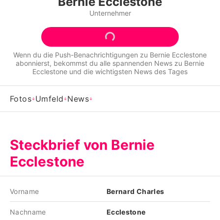
Bernie Ecclestone
Alle Themen auf Promiflash
Unternehmer
Jobs
App runterladen
Wenn du die Push-Benachrichtigungen zu
Bernie Ecclestone
abonnierst, bekommst du alle spannenden News zu
Bernie
Team
Ecclestone
und die wichtigsten News des Tages
Redaktionelle Richtlinien
Fotos
Umfeld
News
Impressum
Datenschutzerklärung
Steckbrief von Bernie
Nutzungsbedingungen
Ecclestone
Utiq verwalten
Vorname
Bernard Charles
Nachname
Ecclestone