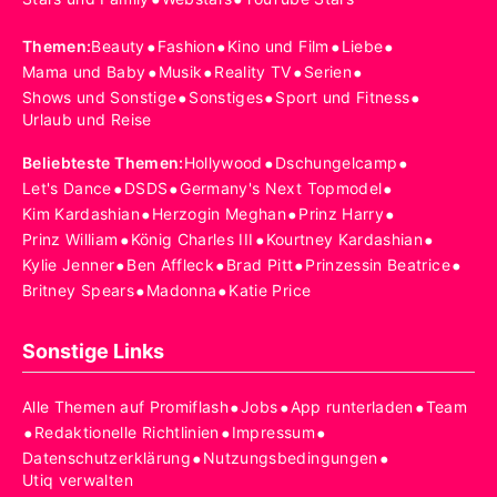
•
•
•
•
Themen
:
Beauty
Fashion
Kino und Film
Liebe
•
•
•
•
Mama und Baby
Musik
Reality TV
Serien
•
•
•
Shows und Sonstige
Sonstiges
Sport und Fitness
Urlaub und Reise
•
•
Beliebteste Themen
:
Hollywood
Dschungelcamp
•
•
•
Let's Dance
DSDS
Germany's Next Topmodel
•
•
•
Kim Kardashian
Herzogin Meghan
Prinz Harry
•
•
•
Prinz William
König Charles III
Kourtney Kardashian
•
•
•
•
Kylie Jenner
Ben Affleck
Brad Pitt
Prinzessin Beatrice
•
•
Britney Spears
Madonna
Katie Price
Sonstige Links
•
•
•
Alle Themen auf Promiflash
Jobs
App runterladen
Team
•
•
•
Redaktionelle Richtlinien
Impressum
•
•
Datenschutzerklärung
Nutzungsbedingungen
Utiq verwalten