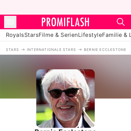
Royals
Stars
Filme & Serien
Lifestyle
Familie & 
STARS
INTERNATIONALE STARS
BERNIE ECCLESTONE
Royals
Stars
Filme & Serien
Lifestyle
Familie & Liebe
Promiflash Exklusiv