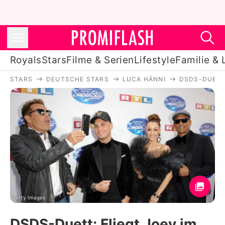
Royals
Stars
Filme & Serien
Lifestyle
Familie & 
STARS
DEUTSCHE STARS
LUCA HÄNNI
DSDS-DUETT:
Royals
Stars
Filme & Serien
Lifestyle
Familie & Liebe
Promiflash Exklusiv
Getty Images
DSDS-Duett: Fliegt Joey im