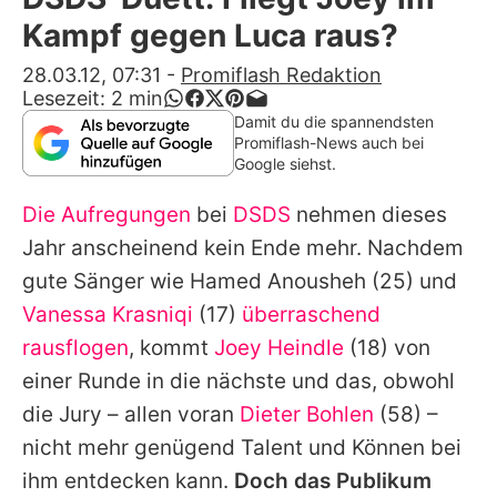
Alle Themen auf Promiflash
Kampf gegen Luca raus?
Jobs
28.03.12, 07:31
-
Promiflash Redaktion
Lesezeit:
2
min
App runterladen
Damit du die spannendsten
Promiflash-News auch bei
Team
Google siehst.
Redaktionelle Richtlinien
Die Aufregungen
bei
DSDS
nehmen dieses
Jahr anscheinend kein Ende mehr. Nachdem
Impressum
gute Sänger wie
Hamed Anousheh
(25) und
Datenschutzerklärung
Vanessa Krasniqi
(17)
überraschend
rausflogen
, kommt
Joey Heindle
(18) von
Nutzungsbedingungen
einer Runde in die nächste und das, obwohl
Utiq verwalten
die Jury – allen voran
Dieter Bohlen
(58) –
nicht mehr genügend Talent und Können bei
ihm entdecken kann.
Doch das Publikum