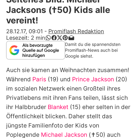
Alle Themen auf Promiflash
Jacksons (†50) Kids alle
Jobs
vereint!
App runterladen
28.12.17, 09:01
-
Promiflash Redaktion
Lesezeit:
2
min
Team
Damit du die spannendsten
Promiflash-News auch bei
Redaktionelle Richtlinien
Google siehst.
Auch sie kamen an Weihnachten zusammen!
Impressum
Während
Paris
(19) und
Prince Jackson
(20)
Datenschutzerklärung
im sozialen Netzwerk einen Großteil ihres
Nutzungsbedingungen
Privatlebens mit ihren Fans teilen, lässt sich
ihr Halbbruder
Blanket
(15) eher selten in der
Utiq verwalten
Öffentlichkeit blicken. Daher stellt das
jüngste Familienfoto der Kids von
Poplegende
Michael Jackson
(✝50) auch