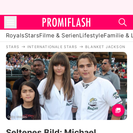
Royals
Stars
Filme & Serien
Lifestyle
Familie & 
STARS
INTERNATIONALE STARS
BLANKET JACKSON
Royals
Stars
Filme & Serien
Lifestyle
Familie & Liebe
Promiflash Exklusiv
Getty Images
Seltenes Bild: Michael