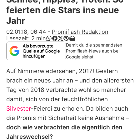
Alle Themen auf Promiflash
feierten die Stars ins neue
Jobs
Jahr
App runterladen
02.01.18, 06:44
-
Promiflash Redaktion
Lesezeit:
2
min
Team
Damit du die spannendsten
Promiflash-News auch bei
Redaktionelle Richtlinien
Google siehst.
Auf Nimmerwiedersehen, 2017! Gestern
Impressum
brach ein neues Jahr an – und den allerersten
Datenschutzerklärung
Tag von 2018 verbrachte wohl so mancher
Nutzungsbedingungen
damit, sich von der feuchtfröhlichen
Silvester
-Feierei zu erholen. Da bilden auch
Utiq verwalten
die Promis mit Sicherheit keine Ausnahme –
doch wie verbrachten die eigentlich den
Jahreswechsel?