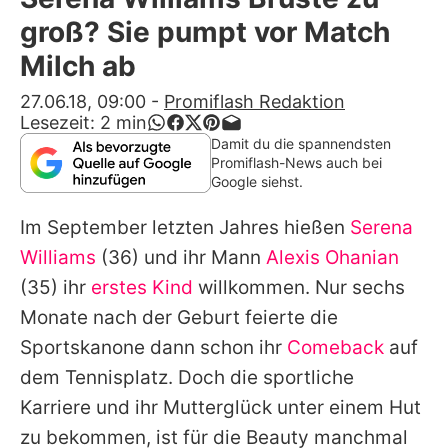
Alle Themen auf Promiflash
groß? Sie pumpt vor Match
Jobs
Milch ab
App runterladen
27.06.18, 09:00
-
Promiflash Redaktion
Lesezeit:
2
min
Team
Damit du die spannendsten
Promiflash-News auch bei
Redaktionelle Richtlinien
Google siehst.
Im September letzten Jahres hießen
Serena
Impressum
Williams
(36) und ihr Mann
Alexis Ohanian
Datenschutzerklärung
(35) ihr
erstes Kind
willkommen. Nur sechs
Nutzungsbedingungen
Monate nach der Geburt feierte die
Sportskanone dann schon ihr
Comeback
auf
Utiq verwalten
dem Tennisplatz. Doch die sportliche
Karriere und ihr Mutterglück unter einem Hut
zu bekommen, ist für die Beauty manchmal