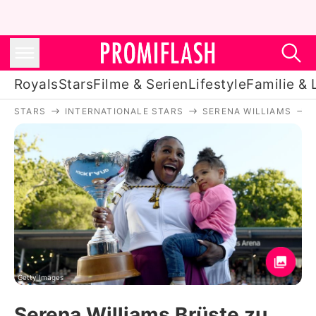
Royals
Stars
Filme & Serien
Lifestyle
Familie & 
STARS
INTERNATIONALE STARS
SERENA WILLIAMS
Royals
Stars
Filme & Serien
Lifestyle
Familie & Liebe
Promiflash Exklusiv
Getty Images
Serena Williams Brüste zu