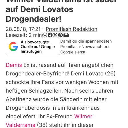
Alle Themen auf Promiflash
auf Demi Lovatos
Jobs
Drogendealer!
App runterladen
28.08.18, 17:21
-
Promiflash Redaktion
Lesezeit:
2
min
Team
Damit du die spannendsten
Promiflash-News auch bei
Redaktionelle Richtlinien
Google siehst.
Demis
Ex ist rasend auf ihren angeblichen
Impressum
Drogendealer-Boyfriend!
Demi Lovato
(26)
Datenschutzerklärung
schockte ihre Fans vor wenigen Wochen mit
Nutzungsbedingungen
heftigen Schlagzeilen: Nach sechs Jahren
Abstinenz wurde die Sängerin mit einer
Utiq verwalten
Drogenüberdosis in ein Krankenhaus
eingeliefert. Ihr Ex-Freund
Wilmer
Valderrama
(38) steht ihr in dieser