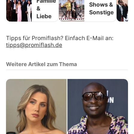
Familie
Shows &
&
Sonstige
Liebe
Tipps für Promiflash? Einfach E-Mail an:
tipps@promiflash.de
Weitere Artikel zum Thema