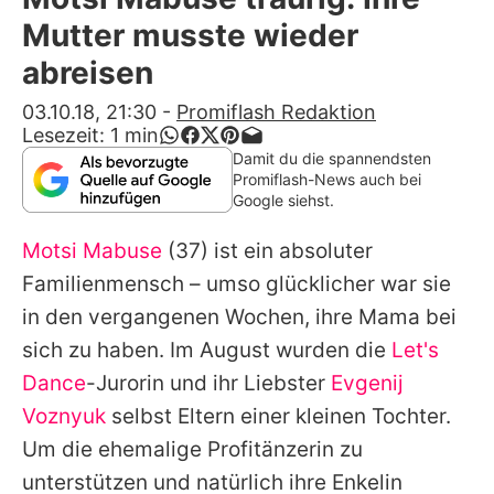
Alle Themen auf Promiflash
Mutter musste wieder
Jobs
abreisen
App runterladen
03.10.18, 21:30
-
Promiflash Redaktion
Lesezeit:
1
min
Team
Damit du die spannendsten
Promiflash-News auch bei
Redaktionelle Richtlinien
Google siehst.
Motsi Mabuse
(37) ist ein absoluter
Impressum
Familienmensch – umso glücklicher war sie
Datenschutzerklärung
in den vergangenen Wochen, ihre Mama bei
Nutzungsbedingungen
sich zu haben. Im August wurden die
Let's
Dance
-Jurorin und ihr Liebster
Evgenij
Utiq verwalten
Voznyuk
selbst Eltern einer kleinen Tochter.
Um die ehemalige Profitänzerin zu
unterstützen und natürlich ihre Enkelin