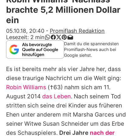
Alle Themen auf Promiflash
brachte 5,2 Millionen Dollar
Jobs
ein
App runterladen
05.10.18, 20:40
-
Promiflash Redaktion
Lesezeit:
2
min
Team
Damit du die spannendsten
Promiflash-News auch bei
Redaktionelle Richtlinien
Google siehst.
Es ist bereits mehr als vier Jahre her, dass
Impressum
diese traurige Nachricht um die Welt ging:
Datenschutzerklärung
Robin Williams
(†63) nahm sich am 11.
Nutzungsbedingungen
August 2014
das Leben
. Nach seinem Tod
stritten sich seine drei Kinder aus früheren
Utiq verwalten
Ehen unter anderem mit Marsha Garces und
seiner Witwe
Susan Schneider
um das Erbe
des Schauspielers.
Drei Jahre
nach der