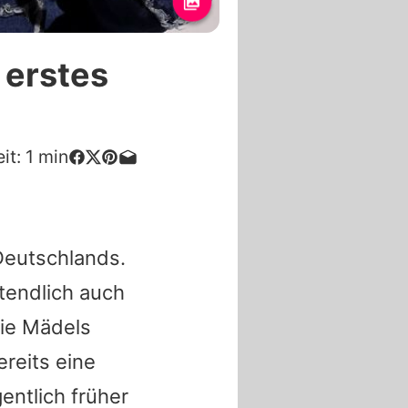
 erstes
it:
1
min
Deutschlands.
ztendlich auch
die Mädels
ereits eine
entlich früher