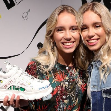
Filme & Serien
Lifestyle
Familie & Liebe
Promiflash Exklusiv
Alle Themen auf Promiflash
Jobs
App runterladen
Team
Redaktionelle Richtlinien
Impressum