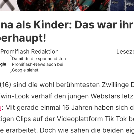
Datenschutzerklärung
ena als Kinder: Das war ihr
Nutzungsbedingungen
berhaupt!
Utiq verwalten
-
Promiflash Redaktion
Leseze
Damit du die spannendsten
Promiflash-News auch bei
Google siehst.
(16) sind die wohl berühmtesten Zwillinge 
 Twin-Look verhalf den jungen Webstars let
g
: Mit gerade einmal 16 Jahren haben sich 
zigen Clips auf der Videoplattform Tik Tok b
e erarbeitet. Doch wie sahen die beiden eig