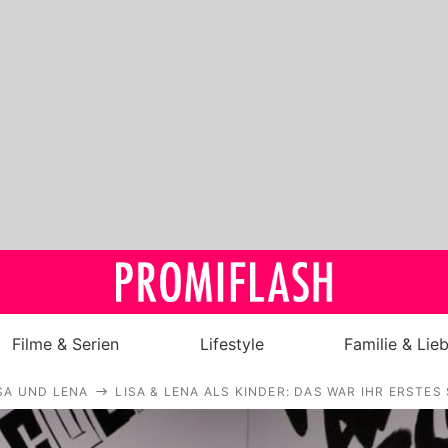
Filme & Serien
Lifestyle
Familie & Lie
SA UND LENA
LISA & LENA ALS KINDER: DAS WAR IHR ERSTES
Royals
Stars