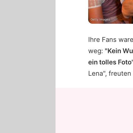
Getty Images
Ihre Fans war
weg:
"Kein Wun
ein tolles Foto
Lena", freuten