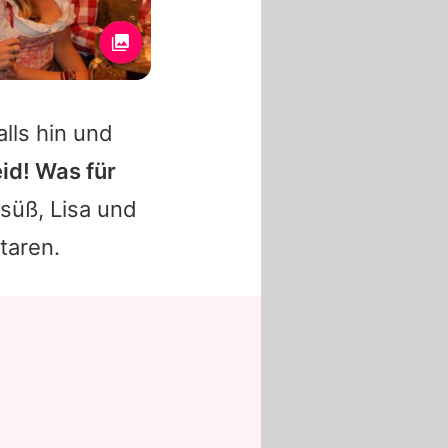
lls hin und
eid! Was für
rsüß, Lisa und
taren.