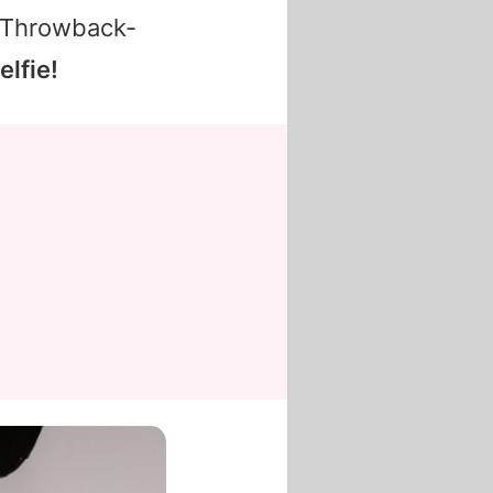
n Throwback-
elfie!