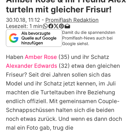
Alle Themen auf Promiflash
turteln mit gleicher Frisur!
Jobs
30.10.18, 11:12
-
Promiflash Redaktion
Lesezeit:
1
min
App runterladen
Damit du die spannendsten
Promiflash-News auch bei
Team
Google siehst.
Redaktionelle Richtlinien
Haben
Amber Rose
(35) und ihr Schatz
Alexander Edwards
(32) etwa den gleichen
Impressum
Friseur? Seit drei Jahren sollen sich das
Datenschutzerklärung
Model und ihr Schatz jetzt kennen, im Juli
machten die Turteltauben ihre Beziehung
Nutzungsbedingungen
endlich offiziell. Mit gemeinsamen Couple-
Utiq verwalten
Schnappschüssen halten sich die beiden
noch etwas zurück. Und wenn es dann doch
mal ein Foto gab, trug die