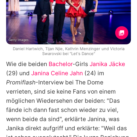
Getty Images
Daniel Hartwich, Tijan Njie, Kathrin Menzinger und Victoria
Swarovski bei "Let's Dance"
Wie die beiden
Bachelor
-Girls
Janika Jäcke
(29) und
Janina Celine Jahn
(24) im
Promiflash
-Interview bei
The Dome
verrieten, sind sie keine Fans von einem
möglichen Wiedersehen der beiden: "Das
fände ich dann fast schon wieder zu viel,
wenn beide da sind", erklärte
Janina
, was
Janika
direkt aufgriff und erklärte: "Weil das