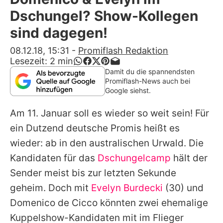
Alle Themen auf Promiflash
Dschungel? Show-Kollegen
Jobs
sind dagegen!
App runterladen
08.12.18, 15:31
-
Promiflash Redaktion
Lesezeit:
2
min
Team
Damit du die spannendsten
Promiflash-News auch bei
Redaktionelle Richtlinien
Google siehst.
Am 11. Januar soll es wieder so weit sein! Für
Impressum
ein Dutzend deutsche Promis heißt es
Datenschutzerklärung
wieder: ab in den australischen Urwald.
Die
Nutzungsbedingungen
Kandidaten
für das
Dschungelcamp
hält der
Sender meist bis zur letzten Sekunde
Utiq verwalten
geheim. Doch mit
Evelyn Burdecki
(30) und
Domenico de Cicco könnten zwei ehemalige
Kuppelshow-Kandidaten mit im Flieger