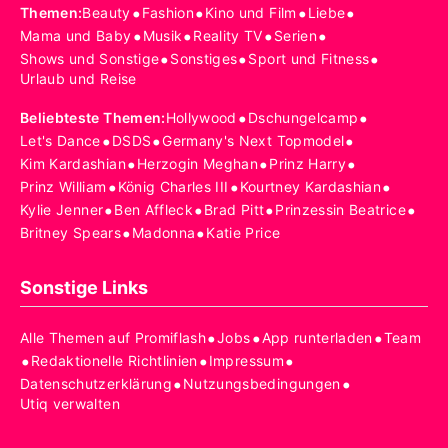
•
•
•
•
Themen
:
Beauty
Fashion
Kino und Film
Liebe
•
•
•
•
Mama und Baby
Musik
Reality TV
Serien
•
•
•
Shows und Sonstige
Sonstiges
Sport und Fitness
Urlaub und Reise
•
•
Beliebteste Themen
:
Hollywood
Dschungelcamp
•
•
•
Let's Dance
DSDS
Germany's Next Topmodel
•
•
•
Kim Kardashian
Herzogin Meghan
Prinz Harry
•
•
•
Prinz William
König Charles III
Kourtney Kardashian
•
•
•
•
Kylie Jenner
Ben Affleck
Brad Pitt
Prinzessin Beatrice
•
•
Britney Spears
Madonna
Katie Price
Sonstige Links
•
•
•
Alle Themen auf Promiflash
Jobs
App runterladen
Team
•
•
•
Redaktionelle Richtlinien
Impressum
•
•
Datenschutzerklärung
Nutzungsbedingungen
Utiq verwalten