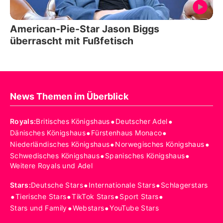
American-Pie-Star Jason Biggs
überrascht mit Fußfetisch
News Themen im Überblick
•
•
Royals
:
Britisches Königshaus
Deutscher Adel
•
•
Dänisches Königshaus
Fürstenhaus Monaco
•
•
Niederländisches Königshaus
Norwegisches Königshaus
•
•
Schwedisches Königshaus
Spanisches Königshaus
Weitere Royals und Adel
•
•
Stars
:
Deutsche Stars
Internationale Stars
Schlagerstars
•
•
•
•
Tierische Stars
TikTok Stars
Sport Stars
•
•
Stars und Family
Webstars
YouTube Stars