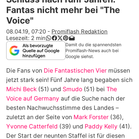
Alle Themen auf Promiflash
Fantas nicht mehr bei "The
Jobs
Voice"
App runterladen
08.04.19, 07:20
-
Promiflash Redaktion
Lesezeit:
2
min
Team
Damit du die spannendsten
Promiflash-News auch bei
Redaktionelle Richtlinien
Google siehst.
Die Fans von
Die Fantastischen Vier
müssen
Impressum
jetzt stark sein! Fünf Jahre lang begaben sich
Datenschutzerklärung
Michi Beck
(51) und
Smudo
(51) bei
The
Nutzungsbedingungen
Voice auf Germany
auf die Suche nach der
besten Nachwuchsstimme des Landes –
Utiq verwalten
zuletzt an der Seite von
Mark Forster
(36),
Yvonne Catterfeld
(39) und
Paddy Kelly
(41).
Der Start der neunten Staffel ist für diesen