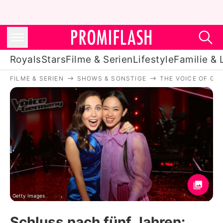
Royals
Stars
Filme & Serien
Lifestyle
Familie & 
FILME & SERIEN
SHOWS & SONSTIGE
THE VOICE OF GE
Royals
Stars
Filme & Serien
Lifestyle
Familie & Liebe
Promiflash Exklusiv
Getty Images
Schluss nach fünf Jahren: