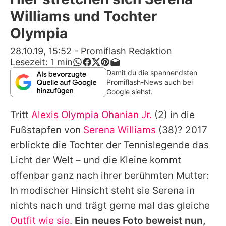
Alle Themen auf Promiflash
Williams und Tochter
Jobs
Olympia
App runterladen
28.10.19, 15:52
-
Promiflash Redaktion
Lesezeit:
1
min
Team
Damit du die spannendsten
Promiflash-News auch bei
Redaktionelle Richtlinien
Google siehst.
Tritt
Alexis Olympia Ohanian Jr.
(2) in die
Impressum
Fußstapfen von
Serena Williams
(38)? 2017
Datenschutzerklärung
erblickte die Tochter der Tennislegende das
Nutzungsbedingungen
Licht der Welt – und die Kleine kommt
offenbar ganz nach ihrer berühmten Mutter:
Utiq verwalten
In modischer Hinsicht steht sie
Serena
in
nichts nach und trägt gerne mal das gleiche
Outfit wie sie
.
Ein neues Foto beweist nun,