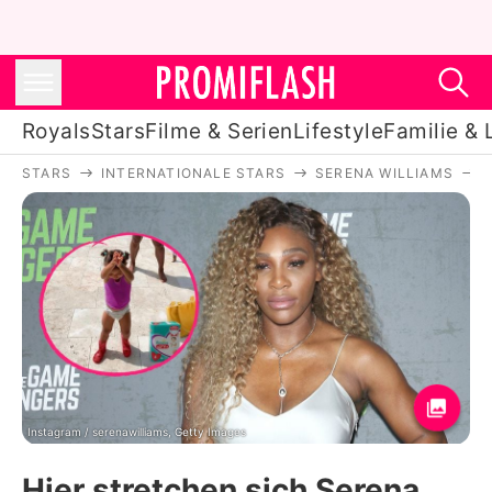
Royals
Stars
Filme & Serien
Lifestyle
Familie & 
STARS
INTERNATIONALE STARS
SERENA WILLIAMS
Royals
Stars
Filme & Serien
Lifestyle
Familie & Liebe
Promiflash Exklusiv
Instagram / serenawilliams, Getty Images
Hier stretchen sich Serena