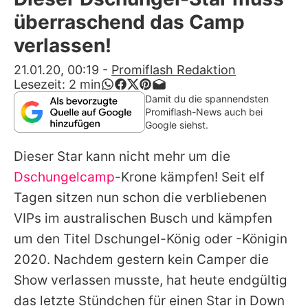
Alle Themen auf Promiflash
überraschend das Camp
Jobs
verlassen!
App runterladen
21.01.20, 00:19
-
Promiflash Redaktion
Lesezeit:
2
min
Team
Damit du die spannendsten
Promiflash-News auch bei
Redaktionelle Richtlinien
Google siehst.
Dieser Star kann nicht mehr um die
Impressum
Dschungelcamp
-Krone kämpfen! Seit elf
Datenschutzerklärung
Tagen sitzen nun schon die verbliebenen
Nutzungsbedingungen
VIPs im australischen Busch und kämpfen
um den Titel Dschungel-König oder -Königin
Utiq verwalten
2020. Nachdem gestern kein Camper die
Show verlassen musste, hat heute endgültig
das letzte Stündchen für einen Star in Down