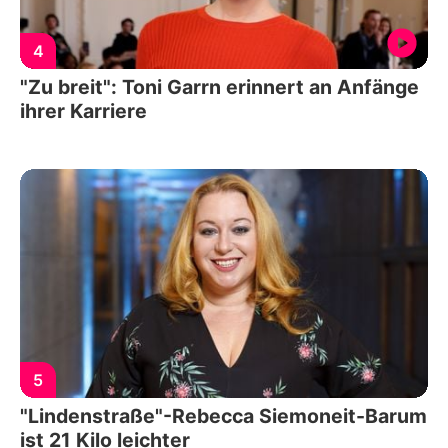
4
"Zu breit": Toni Garrn erinnert an Anfänge
ihrer Karriere
5
"Lindenstraße"-Rebecca Siemoneit-Barum
ist 21 Kilo leichter