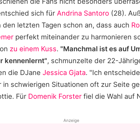
schienen die Fans nicht besonders überras
ntschied sich für
Andrina Santoro
(28). Au
n den letzten Tagen schon an, dass auch
Ro
remer
perfekt miteinander zu harmonieren s
hon
zu einem Kuss
.
"Manchmal ist es auf 
r kennenlernt"
, schmunzelte der 22-Jährig
en die DJane
Jessica Gjata
. "Ich entscheide
r in schwierigen Situationen oft zur Seite g
ttie. Für
Domenik Forster
fiel die Wahl auf
Anzeige