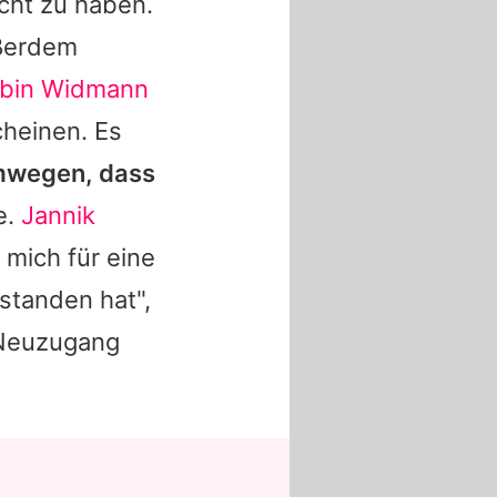
cht zu haben.
ßerdem
bin Widmann
cheinen. Es
Umwegen, dass
e.
Jannik
 mich für eine
estanden hat",
 Neuzugang