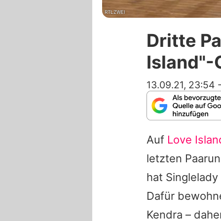
RTLZWEI
Dritte P
Island"-
13.09.21, 23:54
Auf
Love Islan
letzten Paarun
hat Singlelady
Dafür bewoh
Kendra
– dahe