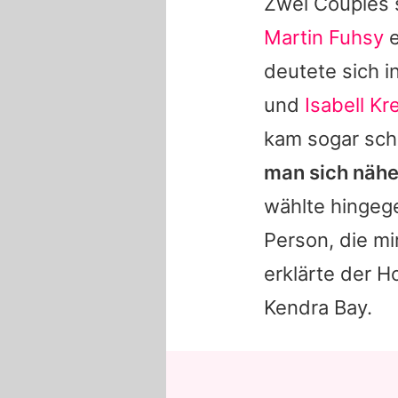
Zwei Couples 
Martin Fuhsy
e
deutete sich i
und
Isabell K
kam sogar sc
man sich nähe
wählte hingeg
Person, die mi
erklärte der Ho
Kendra Bay
.