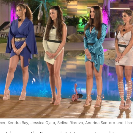
mer, Kendra Bay, Jessica Gjata, Selina Riarova, Andrina Santoro und Lis