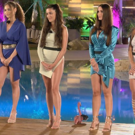
Filme & Serien
Lifestyle
Familie & Liebe
Promiflash Exklusiv
Alle Themen auf Promiflash
Jobs
App runterladen
Team
Redaktionelle Richtlinien
Impressum