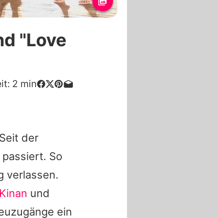
nd "Love
it:
2
min
Seit der
 passiert. So
g verlassen.
Kinan
und
euzugänge ein