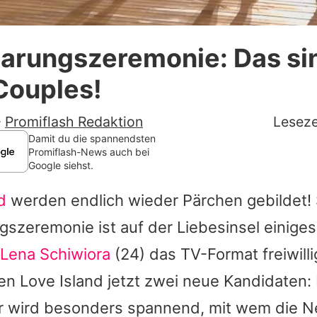
Datenschutzerklärung
aarungszeremonie: Das si
Nutzungsbedingungen
Couples!
Utiq verwalten
-
Promiflash Redaktion
Leseze
Damit du die spannendsten
Promiflash-News auch bei
Google siehst.
d
werden endlich wieder Pärchen gebildet! 
gszeremonie ist auf der Liebesinsel einiges
Lena Schiwiora
(24) das TV-Format freiwilli
nen
Love Island
jetzt zwei neue Kandidaten:
r wird besonders spannend, mit wem die N