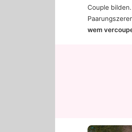
Couple bilden.
Paarungszere
wem vercoupel