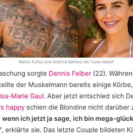
Martin Fuhsy und Andrina Santoro bei "Love Island"
raschung sorgte
Dennis Felber
(22). Während
erteilte der Muskelmann bereits einige Körbe
isa-Marie Gaul
. Aber jetzt entschied sich
De
s happy
schien die Blondine nicht darüber 
wenn ich jetzt ja sage, ich bin mega-glück
"
, erklärte sie. Das letzte Couple bildeten
K