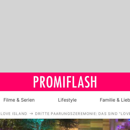
Filme & Serien
Lifestyle
Familie & Lie
LOVE ISLAND
DRITTE PAARUNGSZEREMONIE: DAS SIND "LOV
Royals
Stars