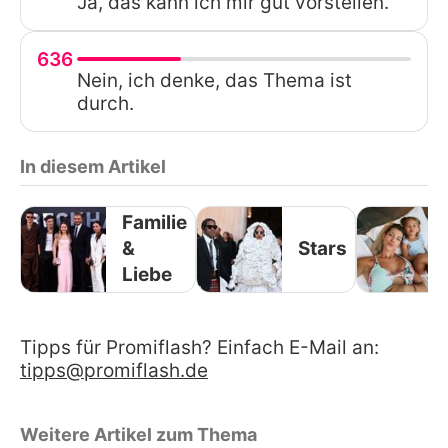
Ja, das kann ich mir gut vorstellen.
636
Nein, ich denke, das Thema ist
durch.
In diesem Artikel
Familie
&
Stars
Liebe
Tipps für Promiflash? Einfach E-Mail an:
tipps@promiflash.de
Weitere Artikel zum Thema