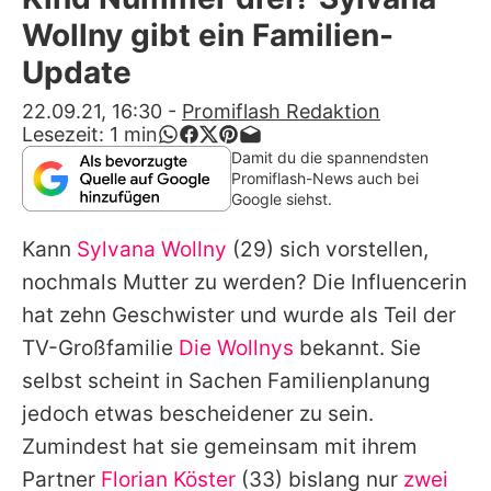
Alle Themen auf Promiflash
Wollny gibt ein Familien-
Jobs
Update
App runterladen
22.09.21, 16:30
-
Promiflash Redaktion
Lesezeit:
1
min
Team
Damit du die spannendsten
Promiflash-News auch bei
Redaktionelle Richtlinien
Google siehst.
Kann
Sylvana Wollny
(29) sich vorstellen,
Impressum
nochmals Mutter zu werden? Die Influencerin
Datenschutzerklärung
hat zehn Geschwister und wurde als Teil der
Nutzungsbedingungen
TV-Großfamilie
Die Wollnys
bekannt. Sie
selbst scheint in Sachen Familienplanung
Utiq verwalten
jedoch etwas bescheidener zu sein.
Zumindest hat sie gemeinsam mit ihrem
Partner
Florian Köster
(33) bislang nur
zwei